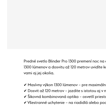
Predné svetlo Blinder Pro 1300 premení noc n
1300 lúmenov a dosvitu až 120 metrov uvidíte k
vami aj jej okolia.
✔ Masívny výkon 1300 lúmenov – pre maximálnu
✔ Dosvit až 120 metrov – jazdite s istotou aj v 
✔ Šikovná kombinovaná optika – osvetlí priesto
✔ Všestranné uchytenie – na riadidlá alebo po