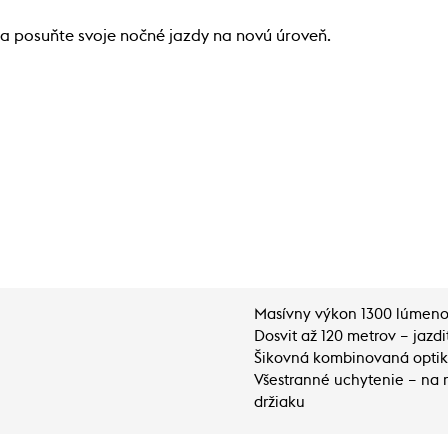
 posuňte svoje nočné jazdy na novú úroveň.
Masívny výkon 1300 lúmenov
Dosvit až 120 metrov – jazdit
Šikovná kombinovaná optika –
Všestranné uchytenie – na 
držiaku