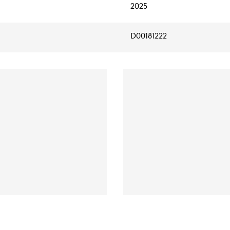
2025
D00181222