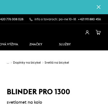
420 776 008 028
info o tovaroch: po–ne 10–18
+421 911 880 456
OVÁ VÝŽIVA
ZNAČKY
SLUŽBY
…
Doplnky na bicykel
Svetlá na bicykel
BLINDER PRO 1300
svetlomet na kolo