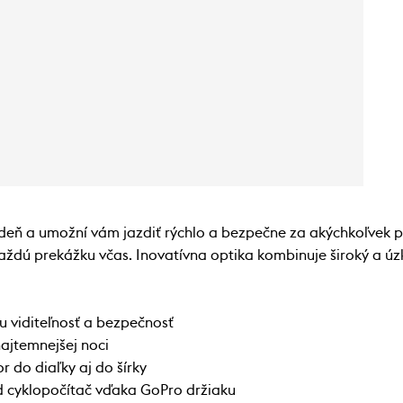
a deň a umožní vám jazdiť rýchlo a bezpečne za akýchkoľvek
aždú prekážku včas. Inovatívna optika kombinuje široký a úz
 viditeľnosť a bezpečnosť
najtemnejšej noci
r do diaľky aj do šírky
d cyklopočítač vďaka GoPro držiaku