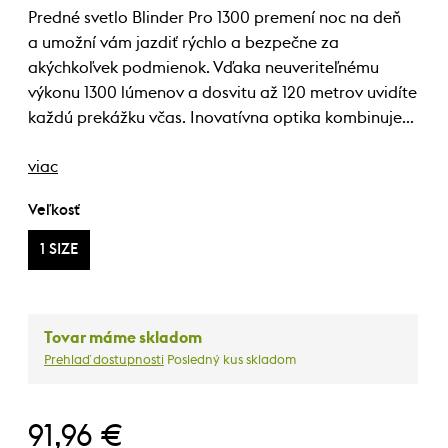
Predné svetlo Blinder Pro 1300 premení noc na deň
a umožní vám jazdiť rýchlo a bezpečne za
akýchkoľvek podmienok. Vďaka neuveriteľnému
výkonu 1300 lúmenov a dosvitu až 120 metrov uvidíte
každú prekážku včas. Inovatívna optika kombinuje…
viac
Veľkosť
1 SIZE
Tovar máme skladom
Prehlaď dostupnosti
Posledný kus skladom
91,96 €