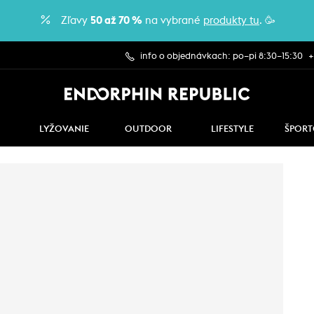
Zľavy
50 až 70 %
na vybrané
produkty tu
. 🥳
info o objednávkach: po–pi 8:30–15:30
+
LYŽOVANIE
OUTDOOR
LIFESTYLE
ŠPORT