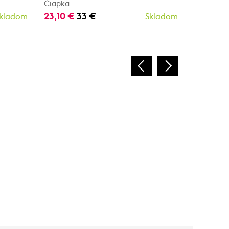
Čiapka
Čiapka
23,10 €
33 €
16,50 €
kladom
Skladom