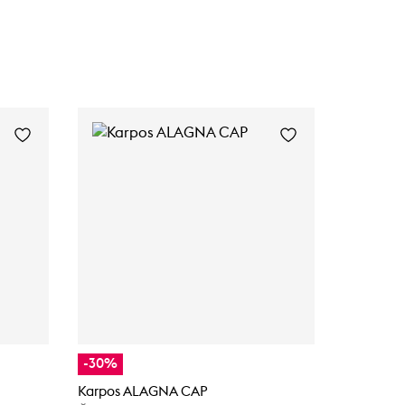
-30%
-50%
Karpos ALAGNA CAP
Karpos A