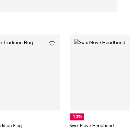
-20%
adition Flag
Swix Move Headband