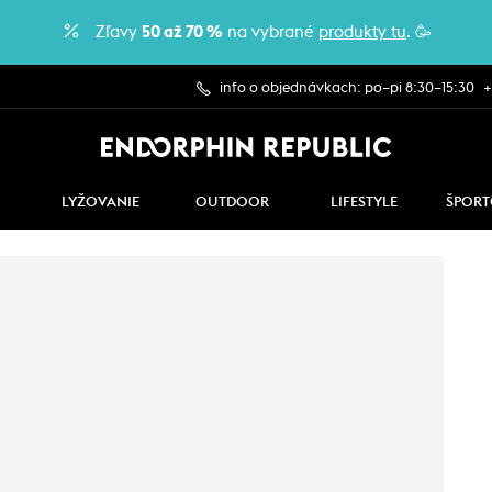
Zľavy
50 až 70 %
na vybrané
produkty tu
. 🥳
info o objednávkach: po–pi 8:30–15:30
+
LYŽOVANIE
OUTDOOR
LIFESTYLE
ŠPORT