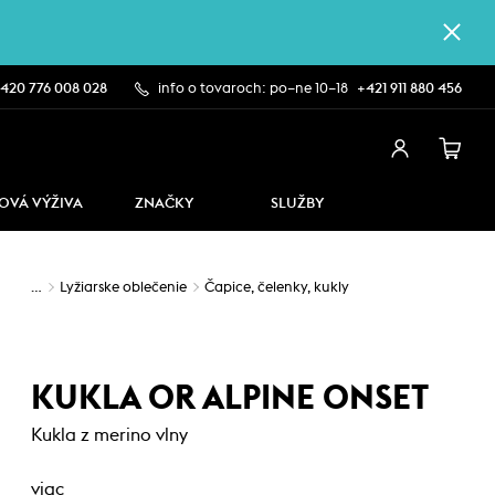
420 776 008 028
info o tovaroch: po–ne 10–18
+421 911 880 456
OVÁ VÝŽIVA
ZNAČKY
SLUŽBY
…
Lyžiarske oblečenie
Čapice, čelenky, kukly
KUKLA OR ALPINE ONSET
Kukla z merino vlny
viac