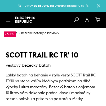
Zľavy
50 až 70 %
na vybrané
produkty tu
. 🥳
…
Beh
Bežecké batohy a ľadvinky
-60%
SCOTT TRAIL RC TR' 10
vestový bežecký batoh
Ľahký batoh na behanie v štýle vesty SCOTT Trail RC
TR'10 sa stane vaším ideálnym parťákom na dlhé
výbehy i ultra maratóny. Bežecký batoh s objemom
10 litrov vám dokonale padne, dovolí maximálny
rozsah pohybu a pritom sa postará o všetky…