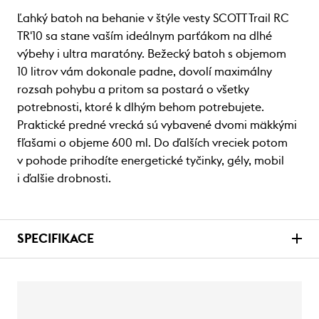
Ľahký batoh na behanie v štýle vesty SCOTT Trail RC
TR'10 sa stane vaším ideálnym parťákom na dlhé
výbehy i ultra maratóny. Bežecký batoh s objemom
10 litrov vám dokonale padne, dovolí maximálny
rozsah pohybu a pritom sa postará o všetky
potrebnosti, ktoré k dlhým behom potrebujete.
Praktické predné vrecká sú vybavené dvomi mäkkými
fľašami o objeme 600 ml. Do ďalších vreciek potom
v pohode prihodíte energetické tyčinky, gély, mobil
i ďalšie drobnosti.
SPECIFIKACE