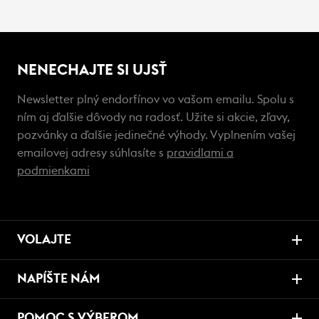
NENECHAJTE SI UJSŤ
Newsletter plný endorfínov vo vašom emailu. Spolu s
ním aj ďalšie dôvody na radosť. Užite si akcie, zľavy,
pozvánky a ďalšie jedinečné výhody. Vyplnením vašej
emailovej adresy súhlasíte s
pravidlami a
podmienkami
VOLAJTE
NAPÍŠTE NÁM
POMOC S VÝBEROM