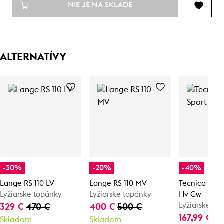
NIE JE NA SKLADE
ALTERNATÍVY
-30%
-20%
-40%
Lange RS 110 LV
Lange RS 110 MV
Tecnica Mac
Lyžiarske topánky
Lyžiarske topánky
Hv Gw
Lyžiarske to
329 €
470 €
400 €
500 €
167,99 €
27
Skladom
Skladom