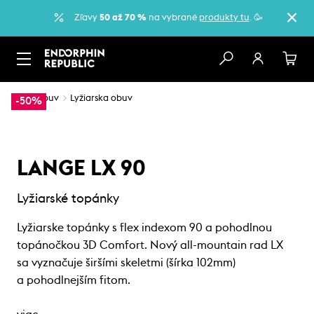
Zľavy
50 až 70 %
na vybrané
produkty tu
. 🥳
…
Obuv
Lyžiarska obuv
-50%
LANGE LX 90
Lyžiarské topánky
Lyžiarske topánky s flex indexom 90 a pohodlnou
topánočkou 3D Comfort. Nový all-mountain rad LX
sa vyznačuje širšími skeletmi (šírka 102mm)
a pohodlnejším fitom.