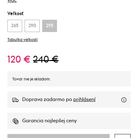
viac
Veľkosť
265
290
295
Tabuľka veľkostí
120 €
240 €
Tovar nie je skladom.
Doprava zadarmo po
prihlásení
Garancia najlepšej ceny