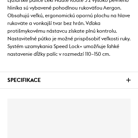
Lyžiarske palice Leki Haute Route 3 z vysoko pevného
hliníka sú vybavené pohodlnou rukoväťou Aergon.
Obsahujú veľkú, ergonomickú opornú plochu na hlave
rukoväte a vonkajší tvar bez hrán. Vďaka
protišmykovému nástavcu získate plnú kontrolu.
Nastaviteľné pútko je možné prispôsobiť veľkosti ruky.
Systém uzamykania Speed ​​Lock+ umožňuje ľahké
nastavenie dĺžky palíc v rozmedzí 110–150 cm.
SPECIFIKACE