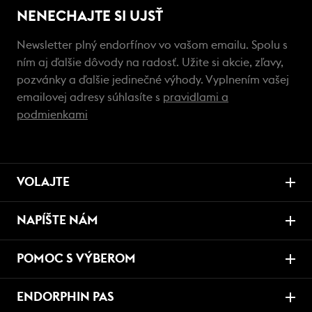
NENECHAJTE SI UJSŤ
Newsletter plný endorfínov vo vašom emailu. Spolu s
ním aj ďalšie dôvody na radosť. Užite si akcie, zľavy,
pozvánky a ďalšie jedinečné výhody. Vyplnením vašej
emailovej adresy súhlasíte s
pravidlami a
podmienkami
VOLAJTE
NAPÍŠTE NÁM
POMOC S VÝBEROM
ENDORPHIN PAS