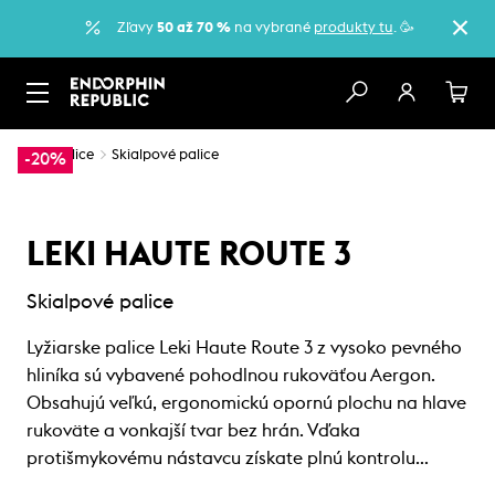
Zľavy
50 až 70 %
na vybrané
produkty tu
. 🥳
…
Palice
Skialpové palice
-20%
LEKI HAUTE ROUTE 3
Skialpové palice
Lyžiarske palice Leki Haute Route 3 z vysoko pevného
hliníka sú vybavené pohodlnou rukoväťou Aergon.
Obsahujú veľkú, ergonomickú opornú plochu na hlave
rukoväte a vonkajší tvar bez hrán. Vďaka
protišmykovému nástavcu získate plnú kontrolu…