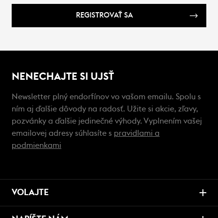
REGISTROVAŤ SA
NENECHAJTE SI UJSŤ
Newsletter plný endorfínov vo vašom emailu. Spolu s
ním aj ďalšie dôvody na radosť. Užite si akcie, zľavy,
pozvánky a ďalšie jedinečné výhody. Vyplnením vašej
emailovej adresy súhlasíte s
pravidlami a
podmienkami
VOLAJTE