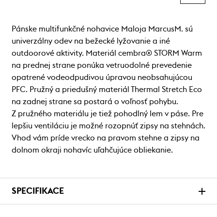
Pánske multifunkčné nohavice Maloja MarcusM. sú
univerzálny odev na bežecké lyžovanie a iné
outdoorové aktivity. Materiál cembra® STORM Warm
na prednej strane ponúka vetruodolné prevedenie
opatrené vodeodpudivou úpravou neobsahujúcou
PFC. Pružný a priedušný materiál Thermal Stretch Eco
na zadnej strane sa postará o voľnosť pohybu.
Z pružného materiálu je tiež pohodlný lem v páse. Pre
lepšiu ventiláciu je možné rozopnúť zipsy na stehnách.
Vhod vám príde vrecko na pravom stehne a zipsy na
dolnom okraji nohavíc uľahčujúce obliekanie.
SPECIFIKACE