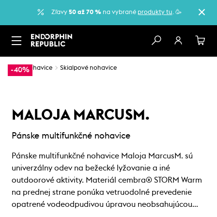
Zľavy
50 až 70 %
na vybrané
produkty tu
. 🥳
…
Nohavice
Skialpové nohavice
-40%
MALOJA MARCUSM.
Pánske multifunkčné nohavice
Pánske multifunkčné nohavice Maloja MarcusM. sú
univerzálny odev na bežecké lyžovanie a iné
outdoorové aktivity. Materiál cembra® STORM Warm
na prednej strane ponúka vetruodolné prevedenie
opatrené vodeodpudivou úpravou neobsahujúcou…