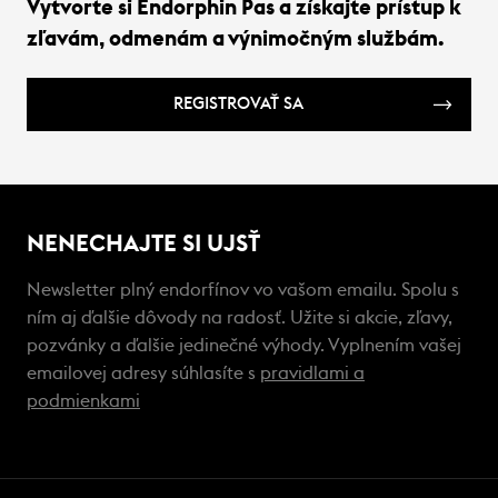
Vytvorte si Endorphin Pas a získajte prístup k
zľavám, odmenám a výnimočným službám.
REGISTROVAŤ SA
NENECHAJTE SI UJSŤ
Newsletter plný endorfínov vo vašom emailu. Spolu s
ním aj ďalšie dôvody na radosť. Užite si akcie, zľavy,
pozvánky a ďalšie jedinečné výhody. Vyplnením vašej
emailovej adresy súhlasíte s
pravidlami a
podmienkami