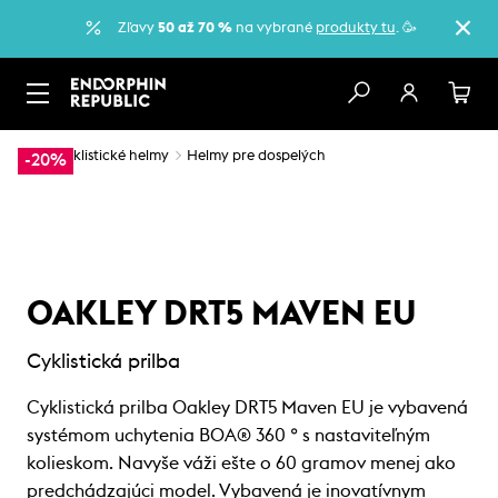
Zľavy
50 až 70 %
na vybrané
produkty tu
. 🥳
…
Cyklistické helmy
Helmy pre dospelých
-20%
OAKLEY DRT5 MAVEN EU
Cyklistická prilba
Cyklistická prilba Oakley DRT5 Maven EU je vybavená
systémom uchytenia BOA® 360 ° s nastaviteľným
kolieskom. Navyše váži ešte o 60 gramov menej ako
predchádzajúci model. Vybavená je inovatívnym