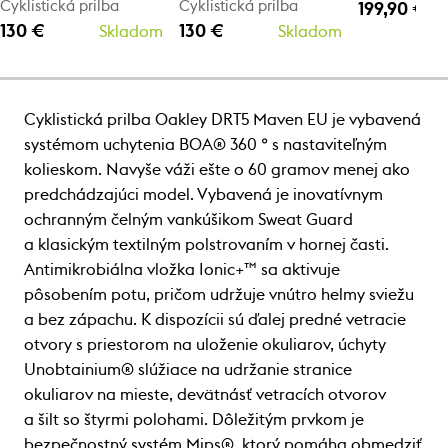
Cyklistická prilba
Cyklistická prilba
199,90 €
130 €
130 €
Skladom
Skladom
Cyklistická prilba Oakley DRT5 Maven EU je vybavená
systémom uchytenia BOA® 360 ° s nastaviteľným
kolieskom. Navyše váži ešte o 60 gramov menej ako
predchádzajúci model. Vybavená je inovatívnym
ochranným čelným vankúšikom Sweat Guard
a klasickým textilným polstrovaním v hornej časti.
Antimikrobiálna vložka Ionic+™ sa aktivuje
pôsobením potu, pričom udržuje vnútro helmy sviežu
a bez zápachu. K dispozícii sú ďalej predné vetracie
otvory s priestorom na uloženie okuliarov, úchyty
Unobtainium® slúžiace na udržanie stranice
okuliarov na mieste, devätnásť vetracích otvorov
a šilt so štyrmi polohami. Dôležitým prvkom je
bezpečnostný systém Mips®, ktorý pomáha obmedziť