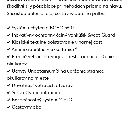
škodlivé sily pôsobiace pri nehodách priamo na hlavu.
Súčasťou balenia je aj cestovný obal na prilbu.
✔ Systém uchytenia BOA® 360°
✔ Inovatívny ochranný čelný vankúšik Sweat Guard
✔ Klasické textilné polstrovanie v hornej časti
✔ Antimikrobiálna vložka Ionic+™
✔ Predné vetracie otvory s priestorom na uloženie
okuliarov
✔ Úchyty Unobtainium® na udržanie stranice
okuliarov na mieste
✔ Devätnásť vetracích otvorov
✔ Šilt so štyrmi polohami
✔ Bezpečnostný systém Mips®
✔ Cestovný obal