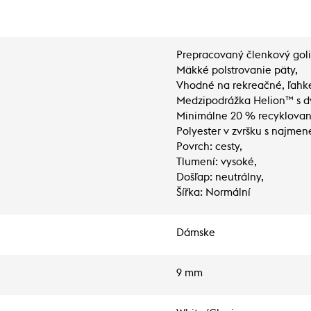
Prepracovaný členkový goli
Mäkké polstrovanie päty,
Vhodné na rekreačné, ľahké
Medzipodrážka Helion™ s dv
Minimálne 20 % recyklovan
Polyester v zvršku s najme
Povrch: cesty,
Tlumení: vysoké,
Došľap: neutrálny,
Šířka: Normální
Dámske
9 mm