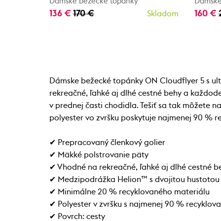
Dámske bežecké topánky
Dámske
136 €
170 €
160 €
Skladom
Dámske bežecké topánky ON Cloudflyer 5 s ult
rekreačné, ľahké aj dlhé cestné behy a každod
v prednej časti chodidla. Tešiť sa tak môžete
polyester vo zvršku poskytuje najmenej 90 % 
✔ Prepracovaný členkový golier
✔ Mäkké polstrovanie päty
✔ Vhodné na rekreačné, ľahké aj dlhé cestné 
✔ Medzipodrážka Helion™ s dvojitou hustotou
✔ Minimálne 20 % recyklovaného materiálu
✔ Polyester v zvršku s najmenej 90 % recyklo
✔ Povrch: cesty