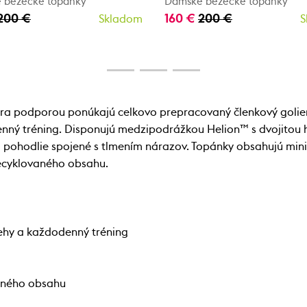
 bežecké topánky
Dámske bežecké topánky
200 €
160 €
200 €
Skladom
S
ra podporou ponúkajú celkovo prepracovaný členkový golier
enný tréning. Disponujú medzipodrážkou Helion™ s dvojitou h
 na pohodlie spojené s tlmením nárazov. Topánky obsahujú m
recyklovaného obsahu.
behy a každodenný tréning
vaného obsahu