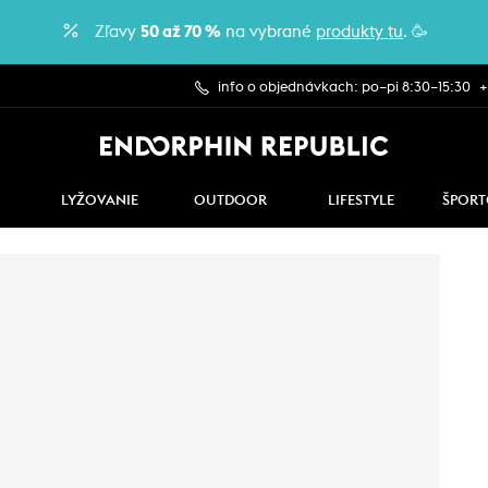
Zľavy
50 až 70 %
na vybrané
produkty tu
. 🥳
info o objednávkach: po–pi 8:30–15:30
+
LYŽOVANIE
OUTDOOR
LIFESTYLE
ŠPORT