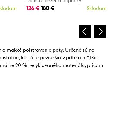
Dámske bežecké topánky
Dámske b
126 €
180 €
152 €
19
kladom
Skladom
 a mäkké polstrovanie päty. Určené sú na
ustotou, ktorá je pevnejšia v päte a mäkšia
inimálne 20 % recyklovaného materiálu, pričom