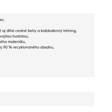
er,
 aj dlhé cestné behy a každodenný tréning,
ojitou hustotou,
ého materiálu,
nej 90 % recyklovaného obsahu,