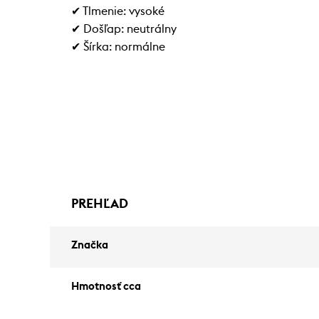
✔ Tlmenie: vysoké
✔ Došľap: neutrálny
✔ Šírka: normálne
PREHĽAD
Značka
Hmotnosť cca