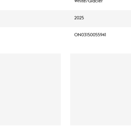
White/Glacier
2025
ON03150055941