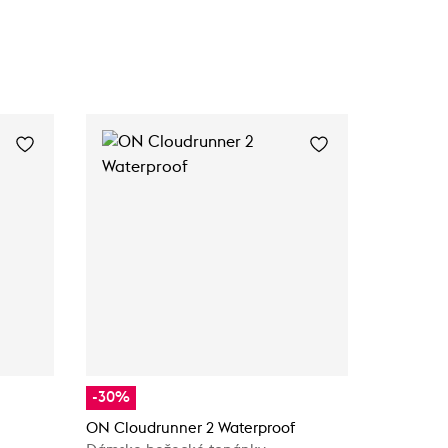
-30%
-20%
ON Cloudrunner 2 Waterproof
ON Cloud