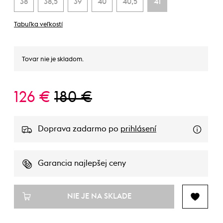
38
38,5
39
40
40,5
41
Tabuľka veľkostí
Tovar nie je skladom.
126 €
180 €
Doprava zadarmo po
prihlásení
Garancia najlepšej ceny
NIE JE NA SKLADE