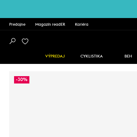
Predajne
Magazín readER
Kariéra
VÝPREDAJ
CYKLISTIKA
BEH
-30%