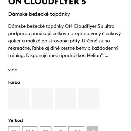
ON CLOUDFLYER 5
Dámske bežecké topánky
Dámske bežecké topánky ON Cloudflyer 5 s ultra
podporou ponúkajú celkovo prepracovaný členkový
golier a mäkké polstrovanie päty. Určené sú na
rekreačné, ľahké aj dlhé cestné behy a každodenný
tréning. Disponujú medzipodrážkou Helion™…
viac
Farba
Veľkosť