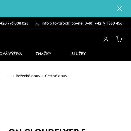
420 776 008 028
info o tovaroch: po–ne 10–18
+421 911 880 456
OVÁ VÝŽIVA
ZNAČKY
SLUŽBY
…
Bežecká obuv
Cestná obuv