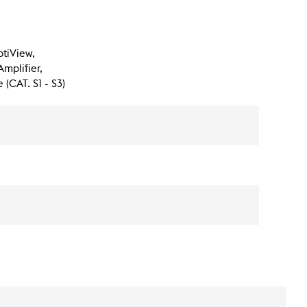
ptiView,
mplifier,
 (CAT. S1 - S3)