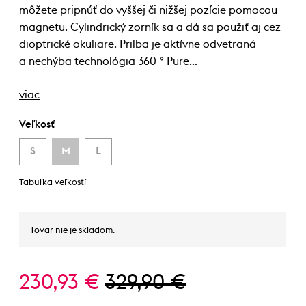
môžete pripnúť do vyššej či nižšej pozície pomocou
magnetu. Cylindrický zorník sa a dá sa použiť aj cez
dioptrické okuliare. Prilba je aktívne odvetraná
a nechýba technológia 360 ° Pure…
viac
Veľkosť
S
M
L
Tabuľka veľkostí
Tovar nie je skladom.
230,93 €
329,90 €