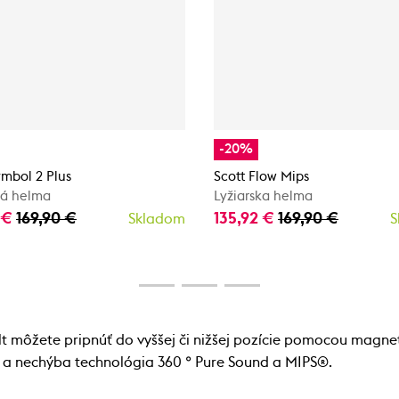
-20%
ymbol 2 Plus
Scott Flow Mips
ká helma
Lyžiarska helma
 €
169,90 €
135,92 €
169,90 €
Skladom
S
ilt môžete pripnúť do vyššej či nižšej pozície pomocou magnet
ná a nechýba technológia 360 ° Pure Sound a MIPS®.