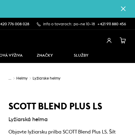
420 776 008 028
info o tovaroch: po–ne 10–18
+421 911 880 456
OVÁ VÝŽIVA
ZNAČKY
SLUŽBY
…
Helmy
Lyžiarske helmy
SCOTT BLEND PLUS LS
Lyžiarská helma
Objavte lyžiarsku prilba SCOTT Blend Plus LS. Šilt