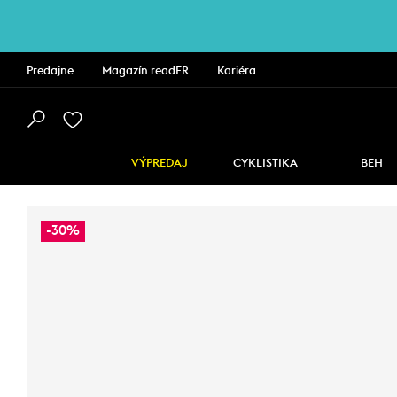
Predajne
Magazín readER
Kariéra
VÝPREDAJ
CYKLISTIKA
BEH
-30%