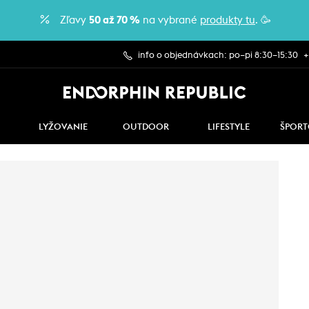
Zľavy
50 až 70 %
na vybrané
produkty tu
. 🥳
info o objednávkach: po–pi 8:30–15:30
+
LYŽOVANIE
OUTDOOR
LIFESTYLE
ŠPORT