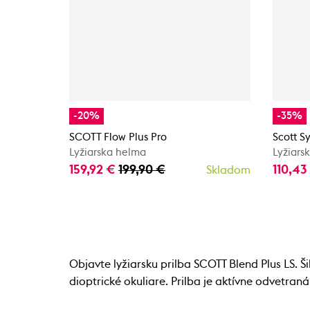
-20%
-35%
SCOTT Flow Plus Pro
Scott S
Lyžiarska helma
Lyžiars
159,92 €
199,90 €
110,43
Skladom
Objavte lyžiarsku prilba SCOTT Blend Plus LS. Š
dioptrické okuliare. Prilba je aktívne odvetra