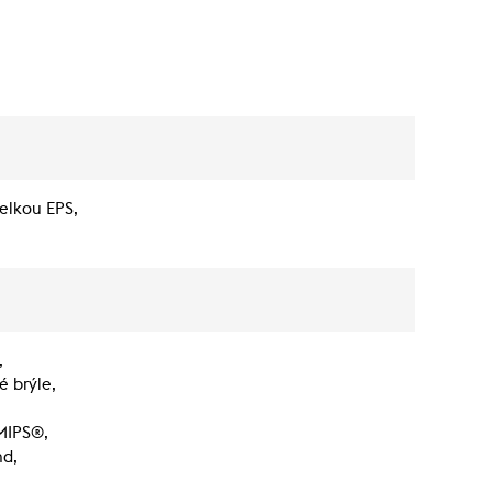
elkou EPS,
,
é brýle,
MIPS®,
nd,