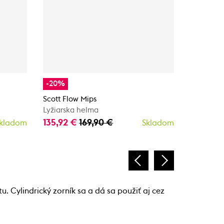
-20%
-20%
Scott Flow Mips
Scott Cha
Lyžiarska helma
Lyžiarská
135,92 €
169,90 €
119,92 €
kladom
Skladom
u. Cylindrický zorník sa a dá sa použiť aj cez