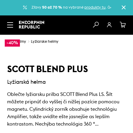
Zľavy
50 až 70 %
na vybrané
produkty tu
. 🥳
…
Helmy
Lyžiarske helmy
-40%
SCOTT BLEND PLUS
Lyžiarská helma
Oblečte lyžiarsku prilba SCOTT Blend Plus LS. Šilt
môžete pripnúť do vyššej či nižšej pozície pomocou
magnetu. Cylindrický zorník obsahuje technológiu
Amplifier, takže uvidíte ešte jasnejšie as lepším
kontrastom. Nechýba technológia 360 °…