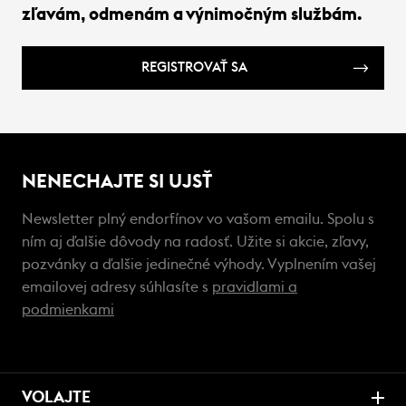
zľavám, odmenám a výnimočným službám.
REGISTROVAŤ SA
NENECHAJTE SI UJSŤ
Newsletter plný endorfínov vo vašom emailu. Spolu s
ním aj ďalšie dôvody na radosť. Užite si akcie, zľavy,
pozvánky a ďalšie jedinečné výhody. Vyplnením vašej
emailovej adresy súhlasíte s
pravidlami a
podmienkami
VOLAJTE