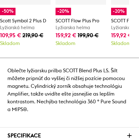
-50%
-20%
-20%
Scott Symbol 2 Plus D
SCOTT Flow Plus Pro
SCOTT Flow P
Lyžiarská helma
Lyžiarska helma
Lyžiarska he
109,95 €
219,90 €
159,92 €
199,90 €
159,92 €
19
Skladom
Skladom
Skladom
Oblečte lyžiarsku prilba SCOTT Blend Plus LS. Šilt
môžete pripnúť do vyššej či nižšej pozície pomocou
magnetu. Cylindrický zorník obsahuje technológiu
Amplifier, takže uvidíte ešte jasnejšie as lepším
kontrastom. Nechýba technológia 360 ° Pure Sound
a MIPS®.
SPECIFIKACE