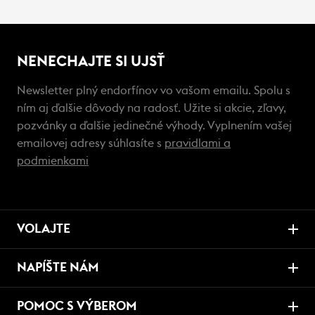
NENECHAJTE SI UJSŤ
Newsletter plný endorfínov vo vašom emailu. Spolu s
ním aj ďalšie dôvody na radosť. Užite si akcie, zľavy,
pozvánky a ďalšie jedinečné výhody. Vyplnením vašej
emailovej adresy súhlasíte s
pravidlami a
podmienkami
VOLAJTE
NAPÍŠTE NÁM
POMOC S VÝBEROM