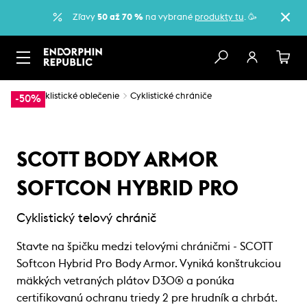
Zľavy
50 až 70 %
na vybrané
produkty tu
. 🥳
…
Cyklistické oblečenie
Cyklistické chrániče
-50%
SCOTT BODY ARMOR
SOFTCON HYBRID PRO
Cyklistický telový chránič
Stavte na špičku medzi telovými chráničmi - SCOTT
Softcon Hybrid Pro Body Armor. Vyniká konštrukciou
mäkkých vetraných plátov D3O® a ponúka
certifikovanú ochranu triedy 2 pre hrudník a chrbát.