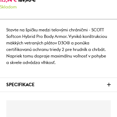
113,94 €
189,90 €
Skladom
Stavte na špičku medzi telovými chráničmi - SCOTT
Softcon Hybrid Pro Body Armor. Vyniká konštrukciou
mäkkých vetraných plátov D3O® a ponúka
certifikovanú ochranu triedy 2 pre hrudník a chrbát.
Napriek tomu dopraje maximálnu voľnosť v pohybe
a skvele odvádza vlhkosť.
SPECIFIKACE