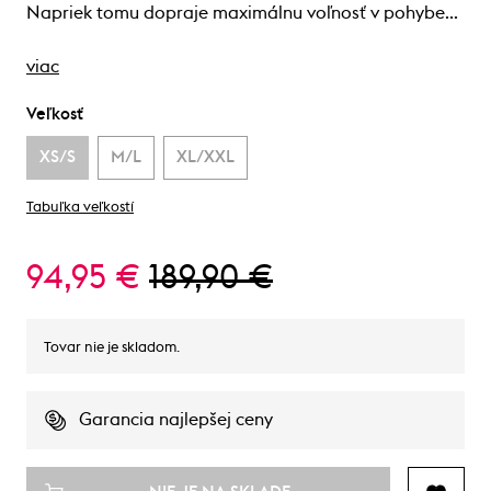
Napriek tomu dopraje maximálnu voľnosť v pohybe…
viac
Veľkosť
XS/S
M/L
XL/XXL
Tabuľka veľkostí
94,95 €
189,90 €
Tovar nie je skladom.
Garancia najlepšej ceny