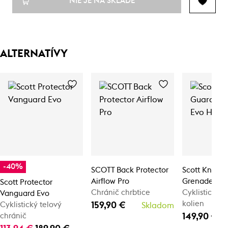
NIE JE NA SKLADE
ALTERNATÍVY
-40%
SCOTT Back Protector
Scott Knee 
Airflow Pro
Grenade Evo
Scott Protector
Chránič chrbtice
Cyklistické 
Vanguard Evo
kolien
159,90 €
Cyklistický telový
Skladom
149,90 €
chránič