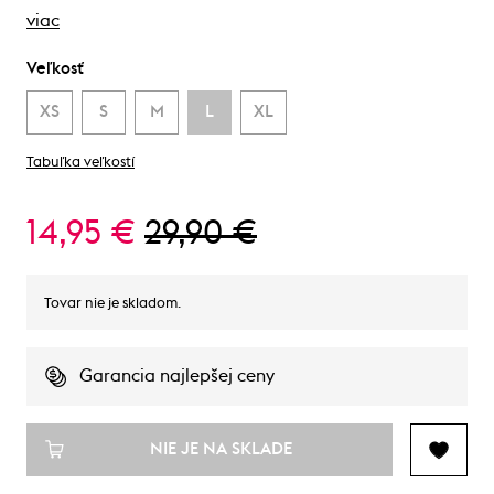
viac
Veľkosť
XS
S
M
L
XL
Tabuľka veľkostí
14,95 €
29,90 €
Tovar nie je skladom.
Garancia najlepšej ceny
NIE JE NA SKLADE