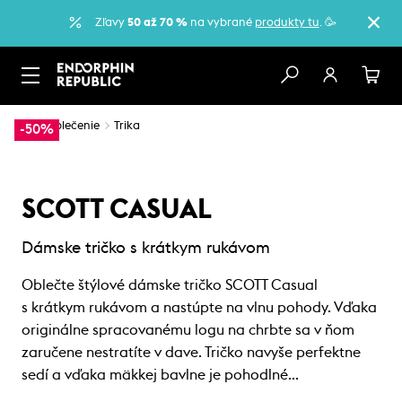
Zľavy
50 až 70 %
na vybrané
produkty tu
. 🥳
…
Oblečenie
Trika
-50%
SCOTT CASUAL
Dámske tričko s krátkym rukávom
Oblečte štýlové dámske tričko SCOTT Casual
s krátkym rukávom a nastúpte na vlnu pohody. Vďaka
originálne spracovanému logu na chrbte sa v ňom
zaručene nestratíte v dave. Tričko navyše perfektne
sedí a vďaka mäkkej bavlne je pohodlné…