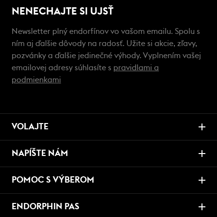
NENECHAJTE SI UJSŤ
Newsletter plný endorfínov vo vašom emailu. Spolu s
ním aj ďalšie dôvody na radosť. Užite si akcie, zľavy,
pozvánky a ďalšie jedinečné výhody. Vyplnením vašej
emailovej adresy súhlasíte s
pravidlami a
podmienkami
VOLAJTE
NAPÍŠTE NÁM
POMOC S VÝBEROM
ENDORPHIN PAS