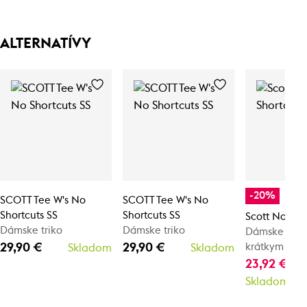
ALTERNATÍVY
-20%
SCOTT Tee W's No
SCOTT Tee W's No
Shortcuts SS
Shortcuts SS
Scott No Sho
Dámske triko
Dámske triko
Dámske tričk
29,90 €
29,90 €
krátkym ruk
Skladom
Skladom
23,92 €
29
Skladom