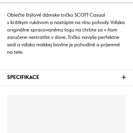
Oblečte štýlové dámske tričko SCOTT Casual
s krátkym rukávom a nastúpte na vlnu pohody. Vďaka
originálne spracovanému logu na chrbte sa v ňom
zaručene nestratíte v dave. Tričko navyše perfektne
sedí a vďaka mäkkej bavlne je pohodlné a príjemné
na tele.
SPECIFIKACE