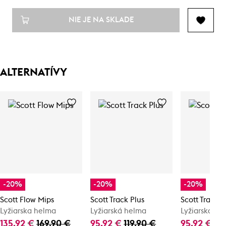
NIE JE NA SKLADE
ALTERNATÍVY
-20%
-20%
-20%
Scott Flow Mips
Scott Track Plus
Scott Track P
Lyžiarska helma
Lyžiarská helma
Lyžiarská he
135,92 €
169,90 €
95,92 €
119,90 €
95,92 €
11