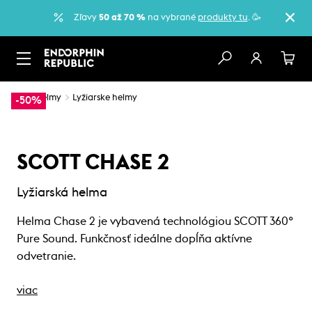
Zľavy
50 až 70 %
na vybrané
produkty tu
. 🥳
…
Helmy
Lyžiarske helmy
-50%
SCOTT CHASE 2
Lyžiarská helma
Helma Chase 2 je vybavená technológiou SCOTT 360°
Pure Sound. Funkčnosť ideálne dopĺňa aktívne
odvetranie.
viac