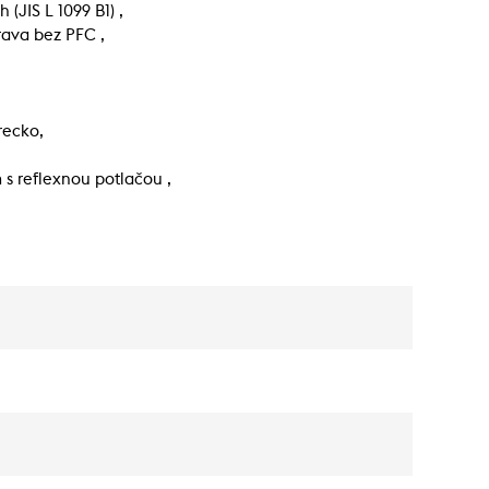
(JIS L 1099 B1) ,
ava bez PFC ,
recko,
s reflexnou potlačou ,