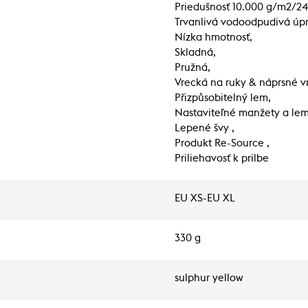
Priedušnosť 10.000 g/m2/24h 
Trvanlivá vodoodpudivá úpr
Nízka hmotnosť,
Skladná,
Pružná,
Vrecká na ruky & náprsné v
Přizpůsobitelný lem,
Nastaviteľné manžety a lem 
Lepené švy ,
Produkt Re-Source ,
Priliehavosť k prilbe
EU XS-EU XL
330 g
sulphur yellow