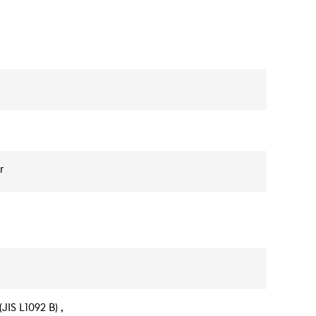
r
IS L1092 B) ,