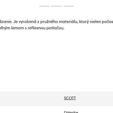
anie. Je vyrobená z pružného materiálu, ktorý nielen poča
eľným lemom s reflexnou potlačou.
SCOTT
Dámske