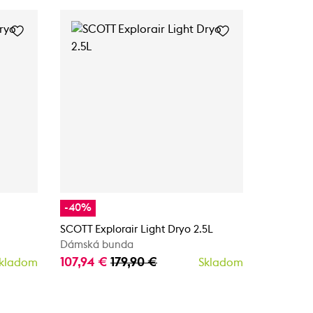
-40%
SCOTT Jac
Dryo 2.5L
SCOTT Explorair Light Dryo 2.5L
Dámska 
Dámská bunda
169,90 €
107,94 €
179,90 €
kladom
Skladom