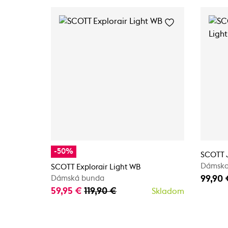
-50%
SCOTT J
Dámska
SCOTT Explorair Light WB
99,90 
Dámská bunda
59,95 €
119,90 €
Skladom