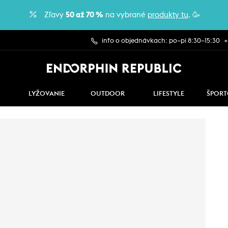
Zľavy
50 až 70 %
na vybrané
produkty tu
. 🥳
info o objednávkach: po–pi 8:30–15:30
+
LYŽOVANIE
OUTDOOR
LIFESTYLE
ŠPORT