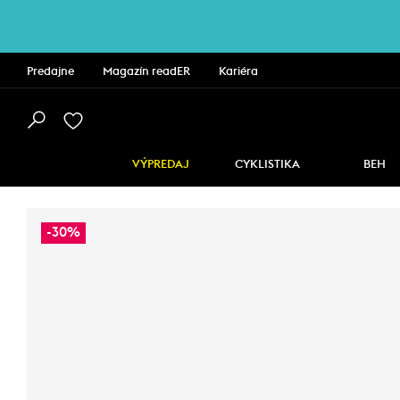
Predajne
Magazín readER
Kariéra
VÝPREDAJ
CYKLISTIKA
BEH
-30%