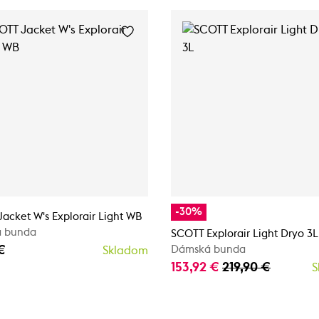
-30%
acket W's Explorair Light WB
 bunda
SCOTT Explorair Light Dryo 3L
€
Dámská bunda
Skladom
153,92 €
219,90 €
S