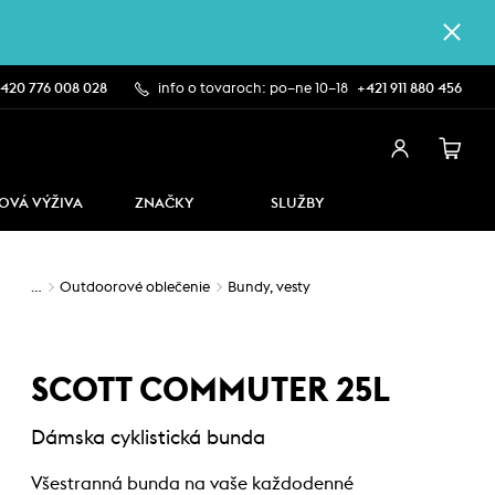
420 776 008 028
info o tovaroch: po–ne 10–18
+421 911 880 456
OVÁ VÝŽIVA
ZNAČKY
SLUŽBY
…
Outdoorové oblečenie
Bundy, vesty
SCOTT COMMUTER 25L
Dámska cyklistická bunda
Všestranná bunda na vaše každodenné