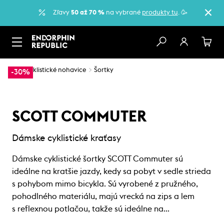
Zľavy
50 až 70 %
na vybrané
produkty tu
. 🥳
…
Cyklistické nohavice
Šortky
-30%
SCOTT COMMUTER
Dámske cyklistické kraťasy
Dámske cyklistické šortky SCOTT Commuter sú
ideálne na kratšie jazdy, kedy sa pobyt v sedle strieda
s pohybom mimo bicykla. Sú vyrobené z pružného,
pohodlného materiálu, majú vrecká na zips a lem
s reflexnou potlačou, takže sú ideálne na…