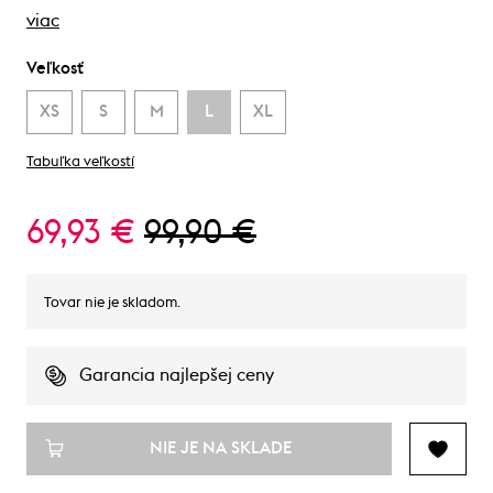
viac
Veľkosť
XS
S
M
L
XL
Tabuľka veľkostí
69,93 €
99,90 €
Tovar nie je skladom.
Garancia najlepšej ceny
NIE JE NA SKLADE