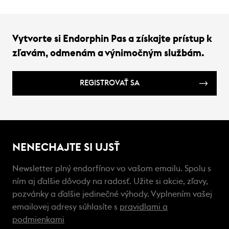
Vytvorte si Endorphin Pas a získajte prístup k
zľavám, odmenám a výnimočným službám.
REGISTROVAŤ SA
NENECHAJTE SI UJSŤ
Newsletter plný endorfínov vo vašom emailu. Spolu s
ním aj ďalšie dôvody na radosť. Užite si akcie, zľavy,
pozvánky a ďalšie jedinečné výhody. Vyplnením vašej
emailovej adresy súhlasíte s
pravidlami a
podmienkami