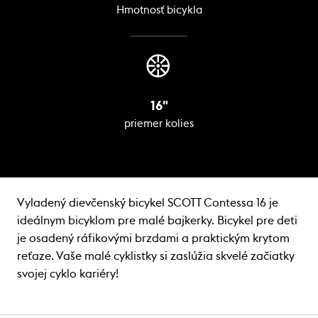
Hmotnosť bicykla
16"
priemer kolies
Vyladený dievčenský bicykel SCOTT Contessa 16 je
ideálnym bicyklom pre malé bajkerky. Bicykel pre deti
je osadený ráfikovými brzdami a praktickým krytom
reťaze. Vaše malé cyklistky si zaslúžia skvelé začiatky
svojej cyklo kariéry!