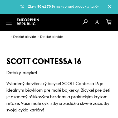
Zľavy
50 až 70 %
na vybrané
produkty tu
. 🥳
…
Detské bicykle
Detské bicykle
SCOTT CONTESSA 16
Detský bicykel
Vyladený dievčenský bicykel SCOTT Contessa 16 je
ideálnym bicyklom pre malé bajkerky. Bicykel pre deti
je osadený ráfikovými brzdami a praktickým krytom
reťaze. Vaše malé cyklistky si zaslúžia skvelé začiatky
svojej cyklo kariéry!