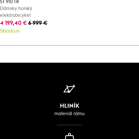
ST 910 TR
Dámsky horský
elektrobicykel
4 199,40 €
6 999 €
Skladom
HLINÍK
materiál rámu