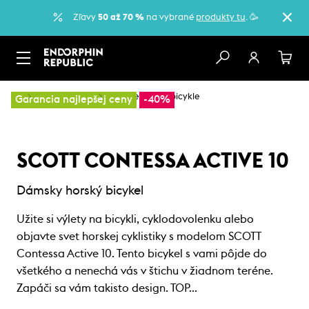
Zľavy
50 až 70 %
na vybrané
produkty tu
. 🥳
…
Horské bicykle
Dámske horské bicykle
Garancia najlepšej ceny
-40%
SCOTT CONTESSA ACTIVE 10
Dámsky horský bicykel
Užite si výlety na bicykli, cyklodovolenku alebo
objavte svet horskej cyklistiky s modelom SCOTT
Contessa Active 10. Tento bicykel s vami pôjde do
všetkého a nenechá vás v štichu v žiadnom teréne.
Zapáči sa vám takisto design. TOP…