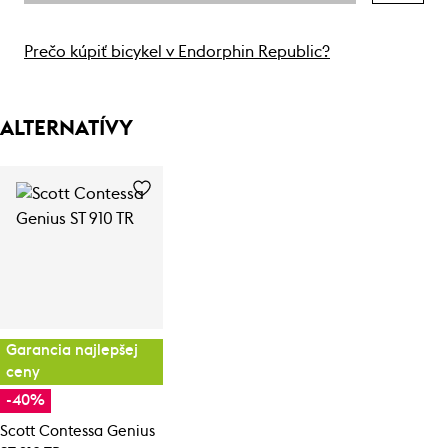
Prečo kúpiť bicykel v Endorphin Republic?
ALTERNATÍVY
Garancia najlepšej
ceny
-40%
Scott Contessa Genius