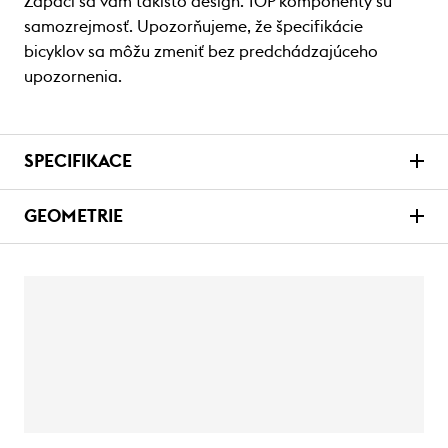
Zapáči sa vám takisto design. TOP komponenty sú
samozrejmosť. Upozorňujeme, že špecifikácie
bicyklov sa môžu zmeniť bez predchádzajúceho
upozornenia.
SPECIFIKACE
GEOMETRIE