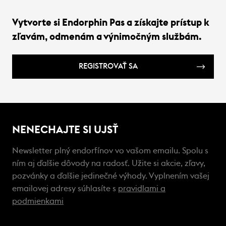
Vytvorte si Endorphin Pas a získajte prístup k
zľavám, odmenám a výnimočným službám.
REGISTROVAŤ SA
NENECHAJTE SI UJSŤ
Newsletter plný endorfínov vo vašom emailu. Spolu s
ním aj ďalšie dôvody na radosť. Užite si akcie, zľavy,
pozvánky a ďalšie jedinečné výhody. Vyplnením vašej
emailovej adresy súhlasíte s
pravidlami a
podmienkami