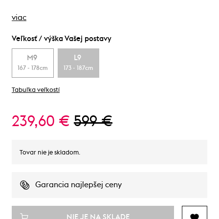
viac
Veľkosť / výška Vašej postavy
M9
L9
167 - 178cm
173 - 187cm
Tabuľka veľkostí
239,60 €
599 €
Tovar nie je skladom.
Garancia najlepšej ceny
NIE JE NA SKLADE