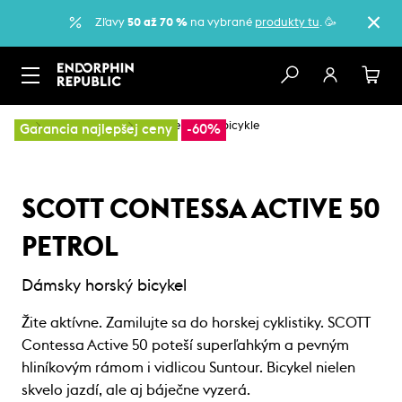
Zľavy
50 až 70 %
na vybrané
produkty tu
. 🥳
…
Horské bicykle
Dámske horské bicykle
Garancia najlepšej ceny
-60%
SCOTT CONTESSA ACTIVE 50
PETROL
Dámsky horský bicykel
Žite aktívne. Zamilujte sa do horskej cyklistiky. SCOTT
Contessa Active 50 poteší superľahkým a pevným
hliníkovým rámom i vidlicou Suntour. Bicykel nielen
skvelo jazdí, ale aj báječne vyzerá.