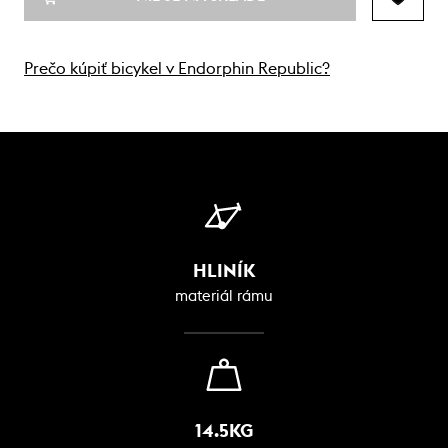
Prečo kúpiť bicykel v Endorphin Republic?
HLINÍK
materiál rámu
14.5KG