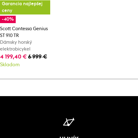
Garancia najlepšej
ceny
-40%
Scott Contessa Genius
ST 910 TR
Dámsky horský
elektrobicykel
4 199,40 €
6 999 €
Skladom