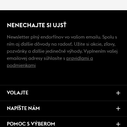
NENECHAJTE SI UJSŤ
Newsletter plný endorfínov vo vašom emailu. Spolu s
ním aj ďalšie dôvody na radosť. Užite si akcie, zľavy,
pozvánky a ďalšie jedinečné výhody. Vyplnením vašej
emailovej adresy súhlasíte s
pravidlami a
podmienkami
VOLAJTE
NAPÍŠTE NÁM
POMOC S VÝBEROM