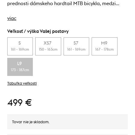
prednosti dámskeho hardtail MTB bicykla, medzi…
viac
Veľkosť / výška Vašej postavy
S
XS7
S7
M9
161 - 169cm
150 - 163cm
161 - 169cm
167 - 178cm
L9
173 - 187cm
Tabuľka veľkostí
499 €
Tovar nie je skladom.