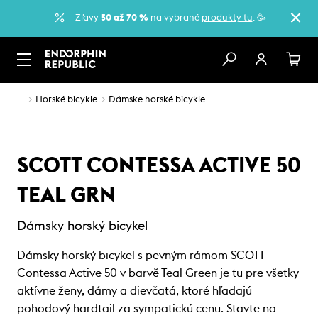
Zľavy
50 až 70 %
na vybrané
produkty tu
. 🥳
…
Horské bicykle
Dámske horské bicykle
SCOTT CONTESSA ACTIVE 50
TEAL GRN
Dámsky horský bicykel
Dámsky horský bicykel s pevným rámom SCOTT
Contessa Active 50 v barvě Teal Green je tu pre všetky
aktívne ženy, dámy a dievčatá, ktoré hľadajú
pohodový hardtail za sympatickú cenu. Stavte na