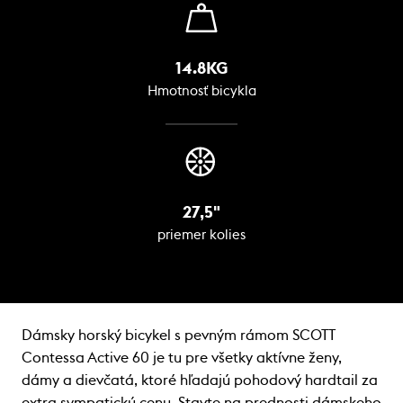
14.8KG
Hmotnosť bicykla
27,5"
priemer kolies
Dámsky horský bicykel s pevným rámom SCOTT
Contessa Active 60 je tu pre všetky aktívne ženy,
dámy a dievčatá, ktoré hľadajú pohodový hardtail za
extra sympatickú cenu. Stavte na prednosti dámskeho