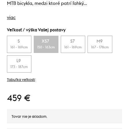
MTB bicykla, medzi ktoré patrí ľahký…
viac
Veľkosť / výška Vašej postavy
S
XS7
S7
M9
161 - 169cm
150 - 163cm
161 - 169cm
167 - 178cm
L9
173 - 187cm
Tabuľka veľkostí
459 €
Tovar nie je skladom.