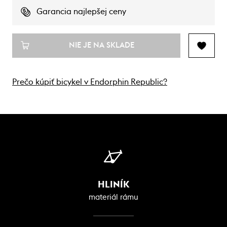
Garancia najlepšej ceny
NIE JE NA SKLADE
Prečo kúpiť bicykel v Endorphin Republic?
HLINÍK
materiál rámu