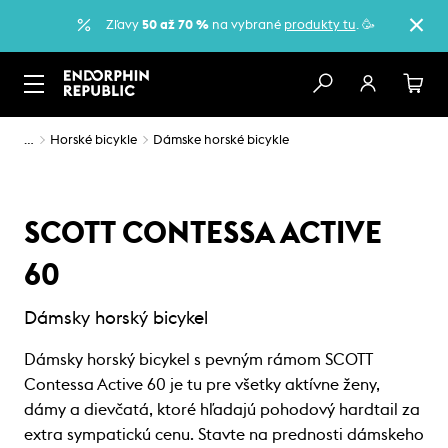
Zľavy
50 až 70 %
na vybrané
produkty tu
. 🥳
…
Horské bicykle
Dámske horské bicykle
SCOTT CONTESSA ACTIVE
60
Dámsky horský bicykel
Dámsky horský bicykel s pevným rámom SCOTT
Contessa Active 60 je tu pre všetky aktívne ženy,
dámy a dievčatá, ktoré hľadajú pohodový hardtail za
extra sympatickú cenu. Stavte na prednosti dámskeho