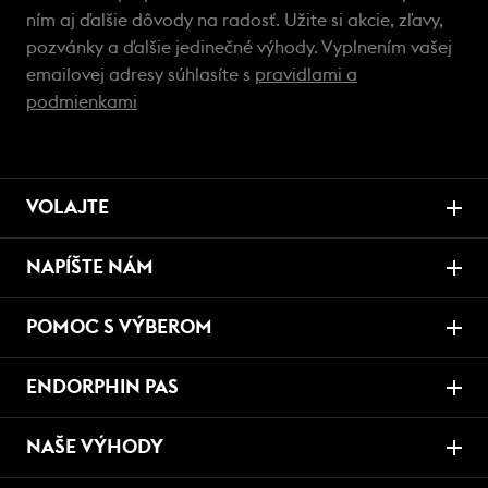
ním aj ďalšie dôvody na radosť. Užite si akcie, zľavy,
pozvánky a ďalšie jedinečné výhody. Vyplnením vašej
emailovej adresy súhlasíte s
pravidlami a
podmienkami
VOLAJTE
NAPÍŠTE NÁM
POMOC S VÝBEROM
ENDORPHIN PAS
NAŠE VÝHODY