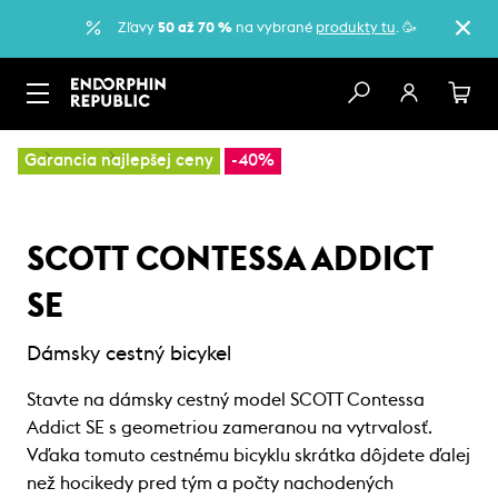
Zľavy
50 až 70 %
na vybrané
produkty tu
. 🥳
…
Bicykle
Cestné bicykle
Garancia najlepšej ceny
-40%
SCOTT CONTESSA ADDICT
SE
Dámsky cestný bicykel
Stavte na dámsky cestný model SCOTT Contessa
Addict SE s geometriou zameranou na vytrvalosť.
Vďaka tomuto cestnému bicyklu skrátka dôjdete ďalej
než hocikedy pred tým a počty nachodených