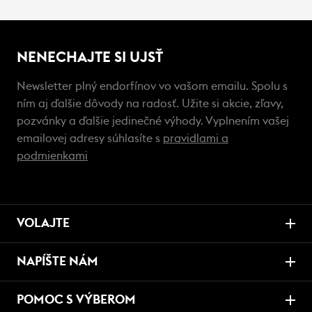
NENECHAJTE SI UJSŤ
Newsletter plný endorfínov vo vašom emailu. Spolu s
ním aj ďalšie dôvody na radosť. Užite si akcie, zľavy,
pozvánky a ďalšie jedinečné výhody. Vyplnením vašej
emailovej adresy súhlasíte s
pravidlami a
podmienkami
VOLAJTE
NAPÍŠTE NÁM
POMOC S VÝBEROM