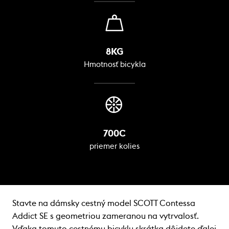
8KG
Hmotnosť bicykla
700C
priemer kolies
Stavte na dámsky cestný model SCOTT Contessa
Addict SE s geometriou zameranou na vytrvalosť.
Vďaka tomuto cestnému bicyklu skrátka dôjdete ďalej