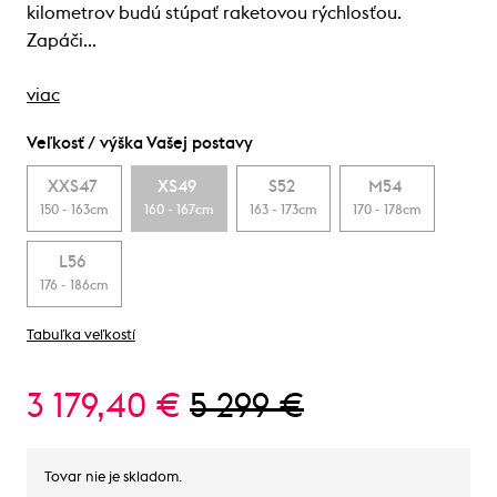
kilometrov budú stúpať raketovou rýchlosťou.
Zapáči…
viac
Veľkosť / výška Vašej postavy
XXS47
XS49
S52
M54
150 - 163cm
160 - 167cm
163 - 173cm
170 - 178cm
L56
176 - 186cm
Tabuľka veľkostí
3 179,40 €
5 299 €
Tovar nie je skladom.