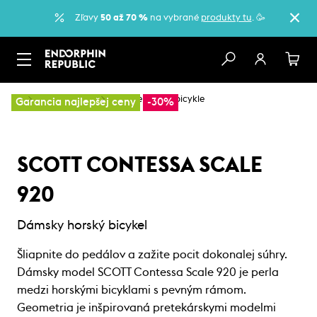
Zľavy
50 až 70 %
na vybrané
produkty tu
. 🥳
…
Horské bicykle
Dámske horské bicykle
Garancia najlepšej ceny
-30%
SCOTT CONTESSA SCALE
920
Dámsky horský bicykel
Šliapnite do pedálov a zažite pocit dokonalej súhry.
Dámsky model SCOTT Contessa Scale 920 je perla
medzi horskými bicyklami s pevným rámom.
Geometria je inšpirovaná pretekárskymi modelmi