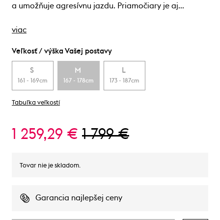
a umožňuje agresívnu jazdu. Priamočiary je aj…
viac
Veľkosť / výška Vašej postavy
S
M
L
161 - 169cm
167 - 178cm
173 - 187cm
Tabuľka veľkostí
1 259,29 €
1 799 €
Tovar nie je skladom.
Garancia najlepšej ceny