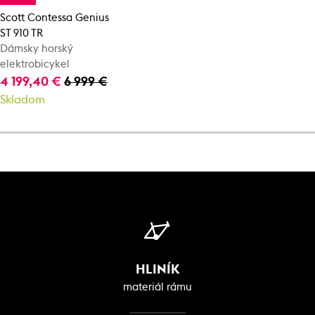
Scott Contessa Genius
ST 910 TR
Dámsky horský
elektrobicykel
4 199,40 €
6 999 €
Skladom
HLINÍK
materiál rámu