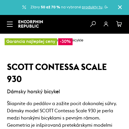
Zľavy
50 až 70 %
na vybrané
produkty tu
. 🥳
…
Horské bicykle
Dámske horské bicykle
Garancia najlepšej ceny
-30%
SCOTT CONTESSA SCALE
930
Dámsky horský bicykel
Šliapnite do pedálov a zažite pocit dokonalej súhry.
Dámsky model SCOTT Contessa Scale 930 je perla
medzi horskými bicyklami s pevným rámom.
Geometria je inšpirovaná pretekárskymi modelmi