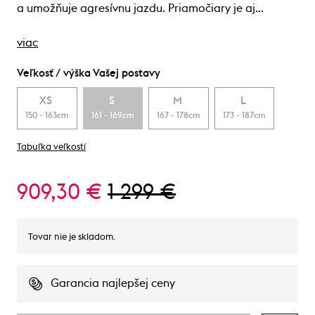
a umožňuje agresívnu jazdu. Priamočiary je aj…
viac
Veľkosť / výška Vašej postavy
XS
S
M
L
150 - 163cm
161 - 169cm
167 - 178cm
173 - 187cm
Tabuľka veľkostí
909,30 €
1 299 €
Tovar nie je skladom.
Garancia najlepšej ceny