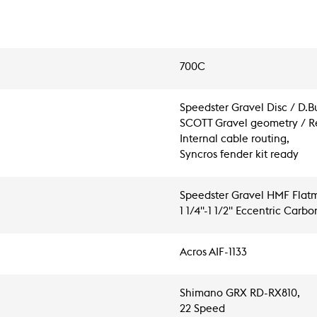
700C
Speedster Gravel Disc / D.Bu
SCOTT Gravel geometry / Re
Internal cable routing,
Syncros fender kit ready
Speedster Gravel HMF Flatm
1 1/4"-1 1/2" Eccentric Carbo
Acros AIF-1133
Shimano GRX RD-RX810,
22 Speed