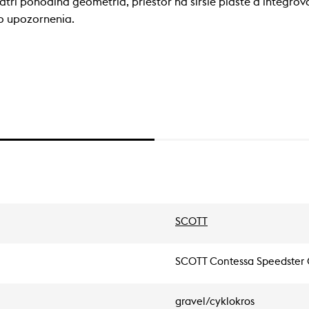
 patrí pohodlná geometria, priestor na širšie plášte a integr
o upozornenia.
SCOTT
SCOTT Contessa Speedster 
gravel/cyklokros