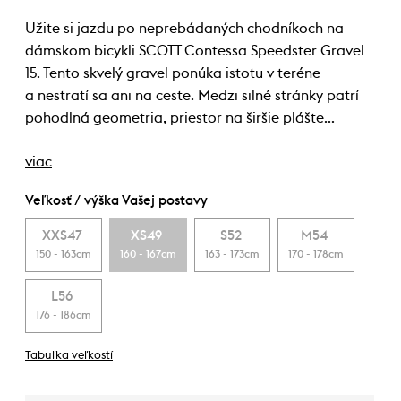
Užite si jazdu po neprebádaných chodníkoch na
dámskom bicykli SCOTT Contessa Speedster Gravel
15. Tento skvelý gravel ponúka istotu v teréne
a nestratí sa ani na ceste. Medzi silné stránky patrí
pohodlná geometria, priestor na širšie plášte…
viac
Veľkosť / výška Vašej postavy
XXS47
XS49
S52
M54
150 - 163cm
160 - 167cm
163 - 173cm
170 - 178cm
L56
176 - 186cm
Tabuľka veľkostí