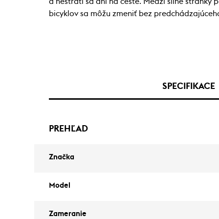
a nestratí sa ani na ceste. Medzi silné stránky
bicyklov sa môžu zmeniť bez predchádzajúceh
SPECIFIKACE
PREHĽAD
Značka
Model
Zameranie