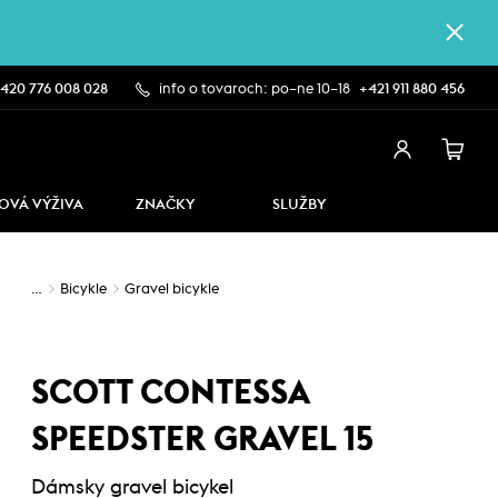
420 776 008 028
info o tovaroch: po–ne 10–18
+421 911 880 456
OVÁ VÝŽIVA
ZNAČKY
SLUŽBY
…
Bicykle
Gravel bicykle
SCOTT CONTESSA
SPEEDSTER GRAVEL 15
Dámsky gravel bicykel