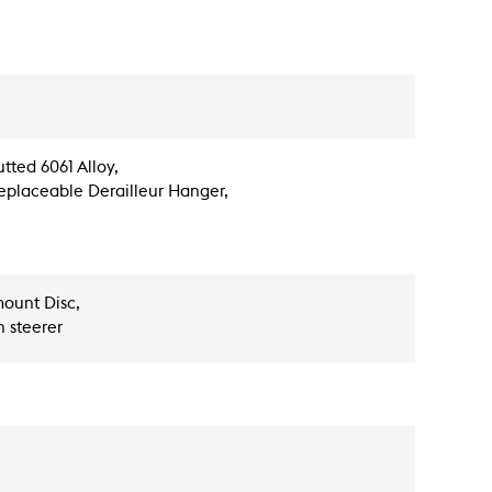
tted 6061 Alloy,
placeable Derailleur Hanger,
ount Disc,
n steerer