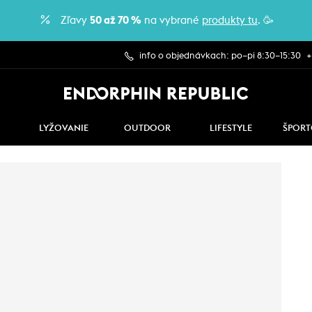
Zľavy
50 až 70 %
na vybrané
produkty tu
. 🥳
info o objednávkach: po–pi 8:30–15:30
+
LYŽOVANIE
OUTDOOR
LIFESTYLE
ŠPORT