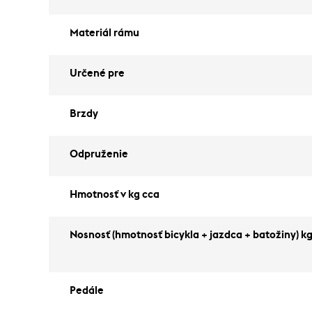
Materiál rámu
Určené pre
Brzdy
Odpruženie
Hmotnosť v kg cca
Nosnosť (hmotnosť bicykla + jazdca + batožiny) k
Pedále