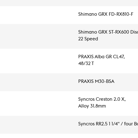
Shimano GRX FD-RX810-F
Shimano GRX ST-RX600 Dis
22 Speed
PRAXIS Alba GR CL47,
48/32 T
PRAXIS M30-BSA
Syncros Creston 2.0 X,
Alloy 31.8mm
Syncros RR2.5 1 1/4" / four 