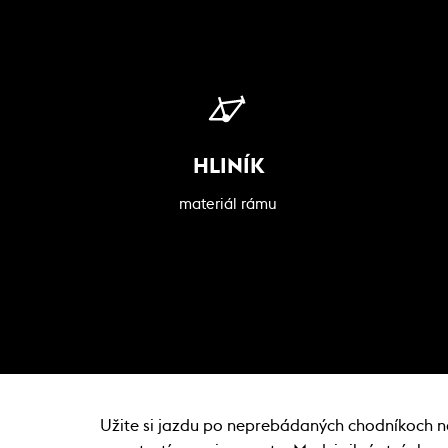
HLINÍK
materiál rámu
Užite si jazdu po neprebádaných chodníkoch na