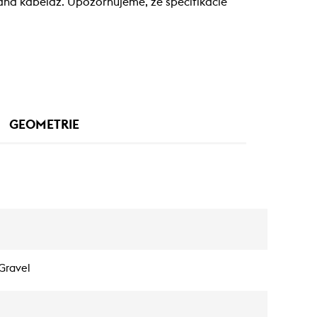
ovaná kabeláž. Upozorňujeme, že špecifikácie
GEOMETRIE
Gravel