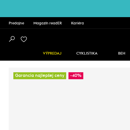
Predajne
Magazín readER
Kariéra
VÝPREDAJ
CYKLISTIKA
BEH
Garancia najlepšej ceny
-40%