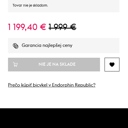
Tovar nie je skladom.
1 199,40 €
1 999 €
Garancia najlepšej ceny
NIE JE NA SKLADE
Prečo kúpiť bicykel v Endorphin Republic?