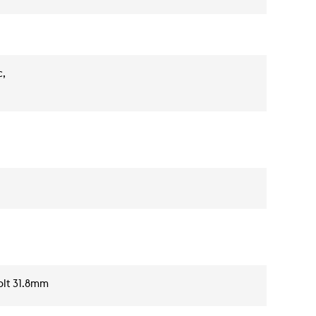
c,
Bolt 31.8mm