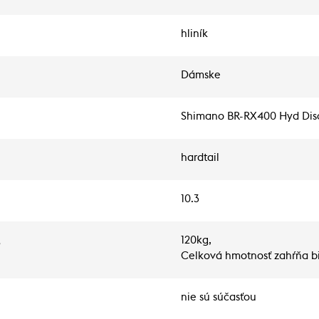
hliník
Dámske
Shimano BR-RX400 Hyd Dis
hardtail
10.3
g
120kg,
Celková hmotnosť zahŕňa bi
nie sú súčasťou