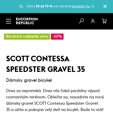
Zľavy
50 až 70 %
na vybrané
produkty tu
. 🥳
…
Bicykle
Gravel bicykle
Garancia najlepšej ceny
-60%
SCOTT CONTESSA
SPEEDSTER GRAVEL 35
Dámsky gravel bicykel
Dnes sa nepreteká. Dnes vás čaká parádny výjazd
rozmanitým terénom. Oblečte sa, nasadnite na nový
dámsky gravel SCOTT Contessa Speedster Gravel
35 a užite si pokojne celý deň na bicykli. Bude to stáť