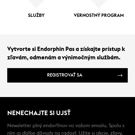
SLUŽBY
VERNOSTNÝ PROGRAM
Vytvorte si Endorphin Pas a získajte prístup k
zľavám, odmenám a výnimočným službám.
REGISTROVAŤ SA
NENECHAJTE SI UJSŤ
Newsletter plný endorfínov vo vašom emailu. Spolu s
ním aj ďalšie dôvody na radosť. Užite si akcie, zľavy,