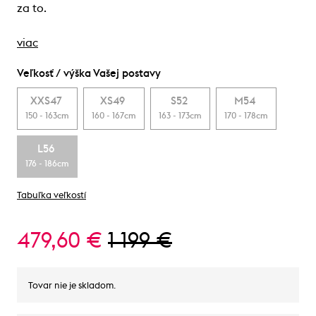
za to.
viac
Veľkosť / výška Vašej postavy
XXS47
XS49
S52
M54
150 - 163cm
160 - 167cm
163 - 173cm
170 - 178cm
L56
176 - 186cm
Tabuľka veľkostí
479,60 €
1 199 €
Tovar nie je skladom.