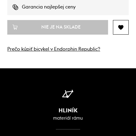
Garancia najlepšej ceny
NIE JE NA SKLADE
Prečo kúpiť bicykel v Endorphin Republic?
HLINÍK
materiál rámu