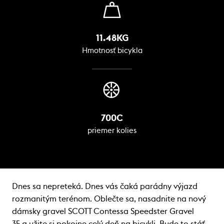
11.48KG
Hmotnosť bicykla
700C
priemer kolies
Dnes sa nepreteká. Dnes vás čaká parádny výjazd
rozmanitým terénom. Oblečte sa, nasadnite na nový
dámsky gravel SCOTT Contessa Speedster Gravel
35 a užite si pokojne celý deň na bicykli. Bude to stáť