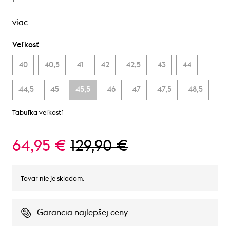
viac
Veľkosť
40
40,5
41
42
42,5
43
44
44,5
45
45,5
46
47
47,5
48,5
Tabuľka veľkostí
64,95 €
129,90 €
Tovar nie je skladom.
Garancia najlepšej ceny