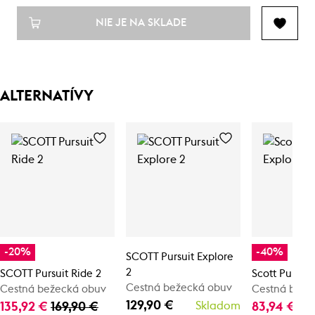
NIE JE NA SKLADE
ALTERNATÍVY
-20%
-40%
SCOTT Pursuit Explore
2
SCOTT Pursuit Ride 2
Scott Pursuit
Cestná bežecká obuv
Cestná bežecká obuv
Cestná beže
129,90 €
135,92 €
169,90 €
Skladom
83,94 €
13