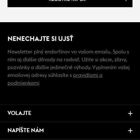
NENECHAJTE SI UJSŤ
Newsletter plný endorfínov vo vašom emailu. Spolu s
ním aj ďalšie dôvody na radosť. Užite si akcie, zľavy,
pozvánky a ďalšie jedinečné výhody. Vyplnením vašej
emailovej adresy súhlasíte s
pravidlami a
podmienkami
VOLAJTE
NAPÍŠTE NÁM