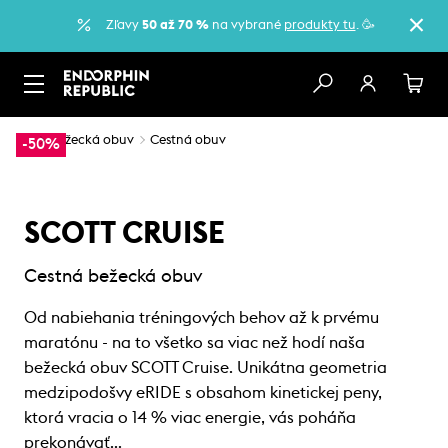
Zľavy
50 až 70 %
na vybrané
produkty tu
. 🥳
…
Bežecká obuv
Cestná obuv
-50%
SCOTT CRUISE
Cestná bežecká obuv
Od nabiehania tréningových behov až k prvému
maratónu - na to všetko sa viac než hodí naša
bežecká obuv SCOTT Cruise. Unikátna geometria
medzipodošvy eRIDE s obsahom kinetickej peny,
ktorá vracia o 14 % viac energie, vás poháňa
prekonávať…