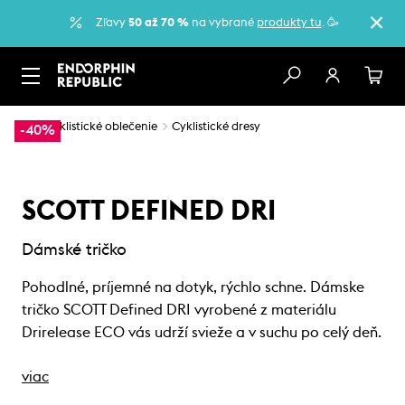
Zľavy
50 až 70 %
na vybrané
produkty tu
. 🥳
…
Cyklistické oblečenie
Cyklistické dresy
-40%
SCOTT DEFINED DRI
Dámské tričko
Pohodlné, príjemné na dotyk, rýchlo schne. Dámske
tričko SCOTT Defined DRI vyrobené z materiálu
Drirelease ECO vás udrží svieže a v suchu po celý deň.
viac