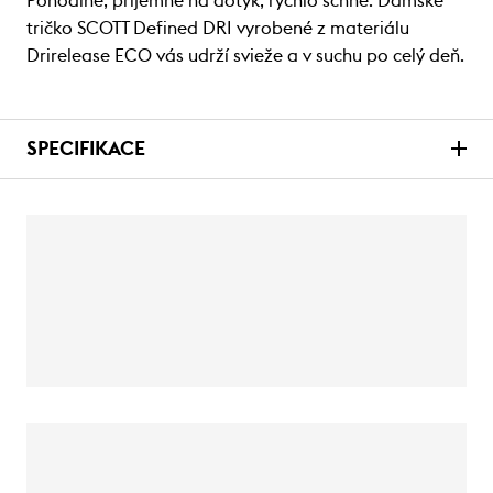
Pohodlné, príjemné na dotyk, rýchlo schne. Dámske
tričko SCOTT Defined DRI vyrobené z materiálu
Drirelease ECO vás udrží svieže a v suchu po celý deň.
SPECIFIKACE