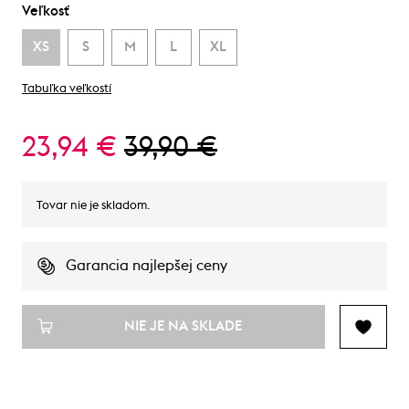
Veľkosť
XS
S
M
L
XL
Tabuľka veľkostí
23,94 €
39,90 €
Tovar nie je skladom.
Garancia najlepšej ceny
NIE JE NA SKLADE