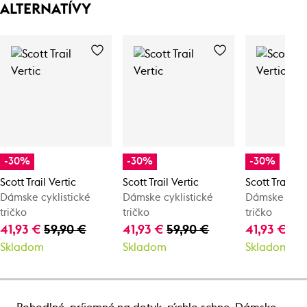
ALTERNATÍVY
-30%
-30%
-30%
Scott Trail Vertic
Scott Trail Vertic
Scott Trail Ve
Dámske cyklistické
Dámske cyklistické
Dámske cykli
tričko
tričko
tričko
41,93 €
59,90 €
41,93 €
59,90 €
41,93 €
59
Skladom
Skladom
Skladom