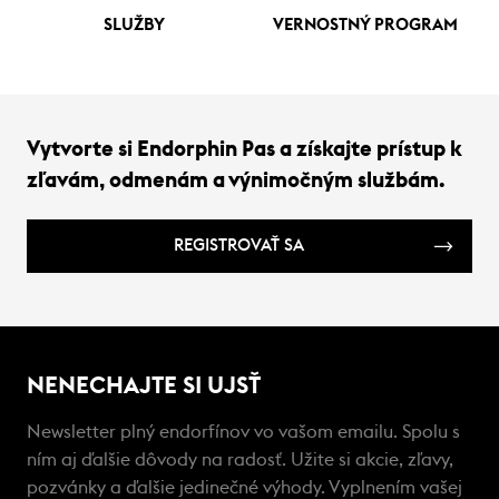
SLUŽBY
VERNOSTNÝ PROGRAM
Vytvorte si Endorphin Pas a získajte prístup k
zľavám, odmenám a výnimočným službám.
REGISTROVAŤ SA
NENECHAJTE SI UJSŤ
Newsletter plný endorfínov vo vašom emailu. Spolu s
ním aj ďalšie dôvody na radosť. Užite si akcie, zľavy,
pozvánky a ďalšie jedinečné výhody. Vyplnením vašej