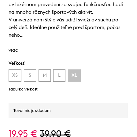
av ležérnom prevedení sa svojou funkčnosťou hodí
na mnoho rôznych športových aktivít.
V univerzálnom štýle vás udrží svieži av suchu po
celý deň. Ideálne použiteľné pred športom, počas
neho…
viac
Veľkosť
XS
S
M
L
XL
Tabuľka veľkostí
Tovar nie je skladom.
19,95 €
39,90 €