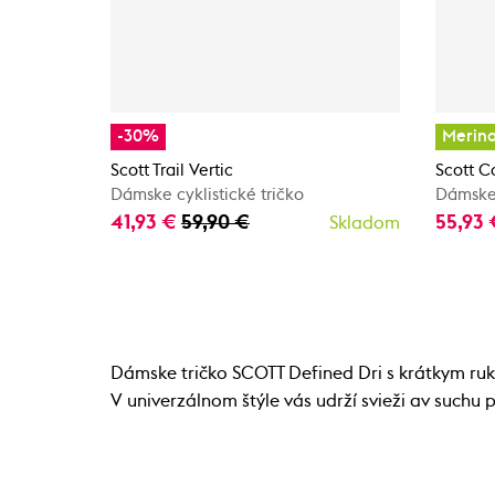
-30%
Merin
Scott Trail Vertic
Scott 
Dámske cyklistické tričko
Dámske 
41,93 €
59,90 €
55,93
Skladom
Dámske tričko SCOTT Defined Dri s krátkym ru
V univerzálnom štýle vás udrží svieži av suchu