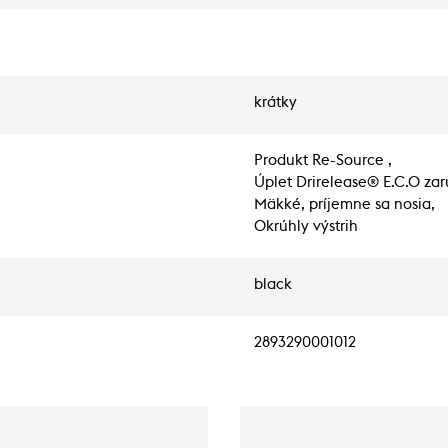
krátky
Produkt Re-Source ,
Úplet Drirelease® E.C.O zar
Mäkké, príjemne sa nosia,
Okrúhly výstrih
black
2893290001012