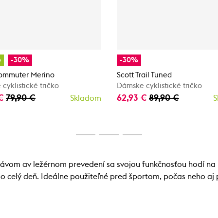
o
-30%
-30%
Commuter Merino
Scott Trail Tuned
cyklistické tričko
Dámske cyklistické tričko
 €
79,90 €
62,93 €
89,90 €
Skladom
S
kávom av ležérnom prevedení sa svojou funkčnosťou hodí na 
 po celý deň. Ideálne použiteľné pred športom, počas neho aj 