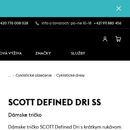
420 776 008 028
info o tovaroch: po–ne 10–18
+421 911 880 456
OVÁ VÝŽIVA
ZNAČKY
SLUŽBY
…
Cyklistické oblečenie
Cyklistické dresy
SCOTT DEFINED DRI SS
Dámske tričko
Dámske tričko SCOTT Defined Dri s krátkym rukávom