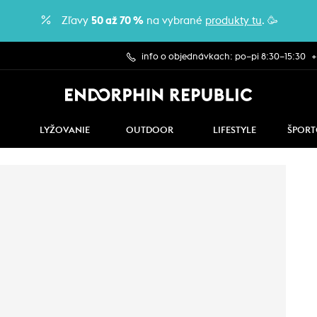
Zľavy
50 až 70 %
na vybrané
produkty tu
. 🥳
info o objednávkach: po–pi 8:30–15:30
+
LYŽOVANIE
OUTDOOR
LIFESTYLE
ŠPORT