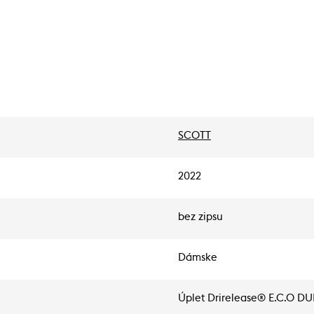
SCOTT
2022
bez zipsu
Dámske
Úplet Drirelease® E.C.O D