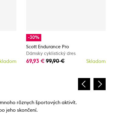
-30%
Scott RC 
Dámsky zi
Scott Endurance Pro
139,90 €
Dámsky cyklistický dres
69,93 €
99,90 €
kladom
Skladom
mnoho rôznych športových aktivít.
po jeho skončení.