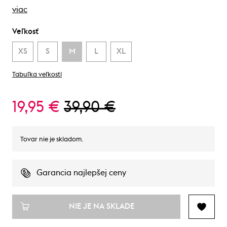
viac
Veľkosť
XS
S
M
L
XL
Tabuľka veľkostí
19,95 €
39,90 €
Tovar nie je skladom.
Garancia najlepšej ceny
NIE JE NA SKLADE