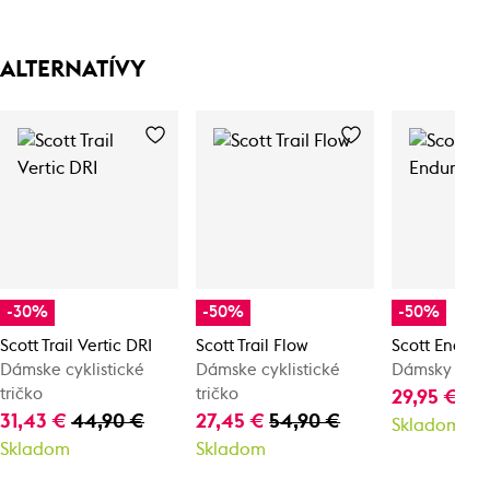
ALTERNATÍVY
-30%
-50%
-50%
Scott Trail Vertic DRI
Scott Trail Flow
Scott Endur
Dámske cyklistické
Dámske cyklistické
Dámsky cykli
tričko
tričko
29,95 €
59
31,43 €
44,90 €
27,45 €
54,90 €
Skladom
Skladom
Skladom