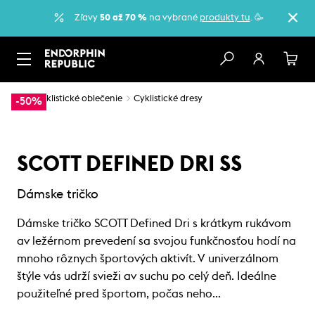
Zľavy
50 až 70 %
na vybrané
produkty tu
. 🥳
…
Cyklistické oblečenie
Cyklistické dresy
-50%
SCOTT DEFINED DRI SS
Dámske tričko
Dámske tričko SCOTT Defined Dri s krátkym rukávom
av ležérnom prevedení sa svojou funkčnosťou hodí na
mnoho rôznych športových aktivít. V univerzálnom
štýle vás udrží svieži av suchu po celý deň. Ideálne
použiteľné pred športom, počas neho…