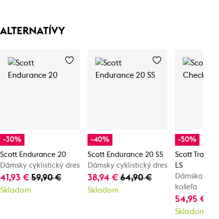
ALTERNATÍVY
-30%
-40%
-50%
Scott Endurance 20
Scott Endurance 20 SS
Scott Trail 
Dámsky cyklistický dres
Dámsky cyklistický dres
LS
Dámska cykli
41,93 €
59,90 €
38,94 €
64,90 €
košeľa
Skladom
Skladom
54,95 €
10
Skladom