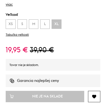
viac
Veľkosť
XS
S
M
L
XL
Tabuľka veľkostí
19,95 €
39,90 €
Tovar nie je skladom.
Garancia najlepšej ceny
NIE JE NA SKLADE