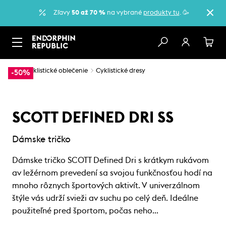
Zľavy
50 až 70 %
na vybrané
produkty tu
. 🥳
…
Cyklistické oblečenie
Cyklistické dresy
-50%
SCOTT DEFINED DRI SS
Dámske tričko
Dámske tričko SCOTT Defined Dri s krátkym rukávom
av ležérnom prevedení sa svojou funkčnosťou hodí na
mnoho rôznych športových aktivít. V univerzálnom
štýle vás udrží svieži av suchu po celý deň. Ideálne
použiteľné pred športom, počas neho…