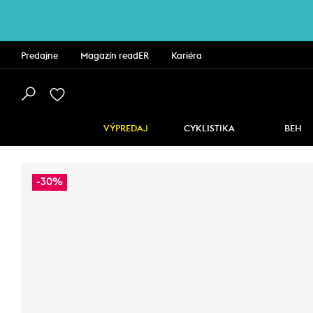
Predajne
Magazín readER
Kariéra
VÝPREDAJ
CYKLISTIKA
BEH
-30%