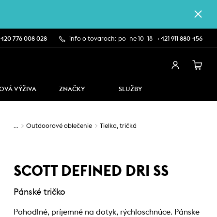
420 776 008 028
info o tovaroch: po–ne 10–18
+421 911 880 456
OVÁ VÝŽIVA
ZNAČKY
SLUŽBY
…
Outdoorové oblečenie
Tielka, tričká
SCOTT DEFINED DRI SS
Pánské tričko
Pohodlné, príjemné na dotyk, rýchloschnúce. Pánske