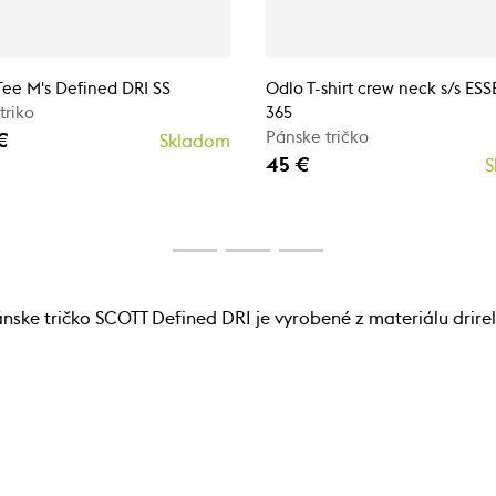
ee M's Defined DRI SS
Odlo T-shirt crew neck s/s ES
triko
365
Pánske tričko
€
Skladom
45 €
S
nske tričko SCOTT Defined DRI je vyrobené z materiálu drirele