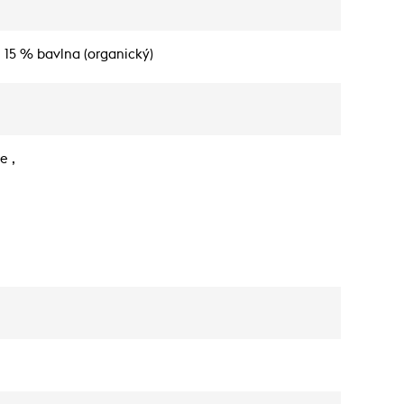
 15 % bavlna (organický)
e ,