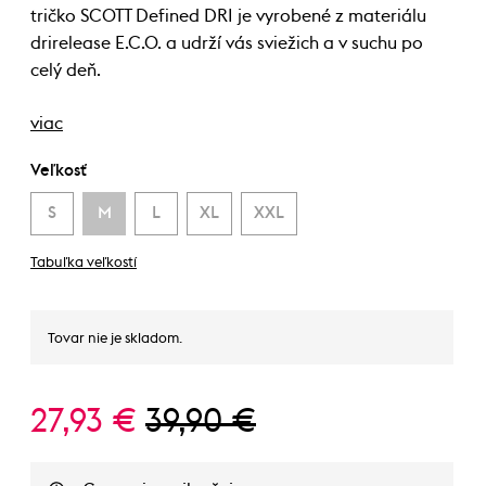
tričko SCOTT Defined DRI je vyrobené z materiálu
drirelease E.C.O. a udrží vás sviežich a v suchu po
celý deň.
viac
Veľkosť
S
M
L
XL
XXL
Tabuľka veľkostí
Tovar nie je skladom.
27,93 €
39,90 €