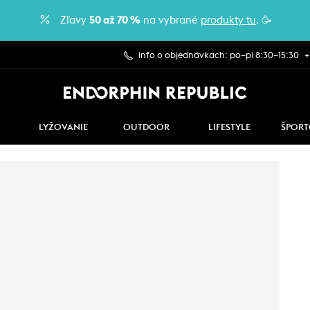
Zľavy
50 až 70 %
na vybrané
produkty tu
. 🥳
info o objednávkach: po–pi 8:30–15:30
+
LYŽOVANIE
OUTDOOR
LIFESTYLE
ŠPORT