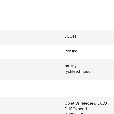
SCOTT
Pánske
pružný,
rychleschnoucí
Úplet Drirelease® E.C.O.,
DUROxpand,