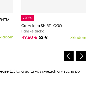
-20%
-20%
SENTIAL
Crazy Idea SHIRT LOGO
Crazy Id
Pánske tričko
Pánske tr
kladom
49,60 €
62 €
49,60 
Skladom
ase E.C.O. a udrží vás sviežich a v suchu po