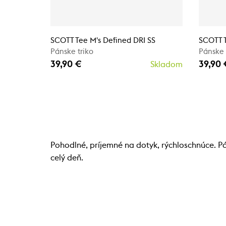
SCOTT Tee M's Defined DRI SS
SCOTT T
Pánske triko
Pánske 
39,90 €
39,90 
Skladom
Pohodlné, príjemné na dotyk, rýchloschnúce. Pá
celý deň.