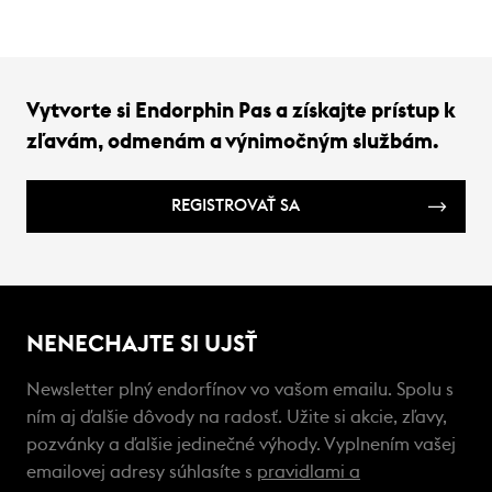
Vytvorte si Endorphin Pas a získajte prístup k
zľavám, odmenám a výnimočným službám.
REGISTROVAŤ SA
NENECHAJTE SI UJSŤ
Newsletter plný endorfínov vo vašom emailu. Spolu s
ním aj ďalšie dôvody na radosť. Užite si akcie, zľavy,
pozvánky a ďalšie jedinečné výhody. Vyplnením vašej
emailovej adresy súhlasíte s
pravidlami a