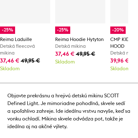
-25%
-25%
-20%
Reima Laduille
Reima Hoodie Hytyton
CMP KID JAC
Detská fleecová
Detská mikina
HOOD
mikina
Detská miki
37,46 €
49,95 €
37,46 €
49,95 €
39,96 €
49
Skladom
Skladom
Skladom
Objavte prekrásnu a hrejivú detskú mikinu SCOTT
Defined Light. Je mimoriadne pohodlná, skvele sedí
a spoľahlivo zahreje. Ide ideálnu vrstvu navyše, keď sa
vonku ochladí. Mikina skvele odvádza pot, takže je
ideálna aj na akčné výlety.