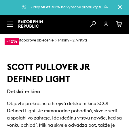
Zľavy
50 až 70 %
na vybrané
produkty tu
. 🥳
…
Outdoorové oblečenie
Mikiny - 2. vrstva
-40%
SCOTT PULLOVER JR
DEFINED LIGHT
Detská mikina
Objavte prekrásnu a hrejivú detskú mikinu SCOTT
Defined Light. Je mimoriadne pohodlná, skvele sedí
a spoľahlivo zahreje. Ide ideálnu vrstvu navyše, keď sa
vonku ochladí. Mikina skvele odvádza pot, takže je