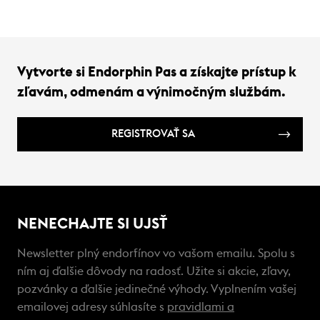
Vytvorte si Endorphin Pas a získajte prístup k
zľavám, odmenám a výnimočným službám.
REGISTROVAŤ SA
NENECHAJTE SI UJSŤ
Newsletter plný endorfínov vo vašom emailu. Spolu s
ním aj ďalšie dôvody na radosť. Užite si akcie, zľavy,
pozvánky a ďalšie jedinečné výhody. Vyplnením vašej
emailovej adresy súhlasíte s
pravidlami a