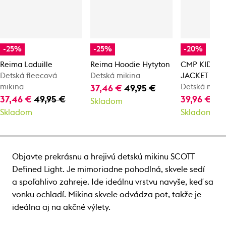
-25%
-25%
-20%
Reima Laduille
Reima Hoodie Hytyton
CMP KID G 
Detská fleecová
Detská mikina
JACKET
mikina
Detská miki
37,46 €
49,95 €
37,46 €
49,95 €
39,96 €
49
Skladom
Skladom
Skladom
Objavte prekrásnu a hrejivú detskú mikinu SCOTT
Defined Light. Je mimoriadne pohodlná, skvele sedí
a spoľahlivo zahreje. Ide ideálnu vrstvu navyše, keď sa
vonku ochladí. Mikina skvele odvádza pot, takže je
ideálna aj na akčné výlety.