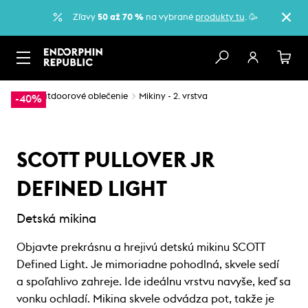
Zľavy
50 až 70 %
na vybrané
produkty tu
. 🥳
…
Outdoorové oblečenie
Mikiny - 2. vrstva
-40%
SCOTT PULLOVER JR
DEFINED LIGHT
Detská mikina
Objavte prekrásnu a hrejivú detskú mikinu SCOTT
Defined Light. Je mimoriadne pohodlná, skvele sedí
a spoľahlivo zahreje. Ide ideálnu vrstvu navyše, keď sa
vonku ochladí. Mikina skvele odvádza pot, takže je