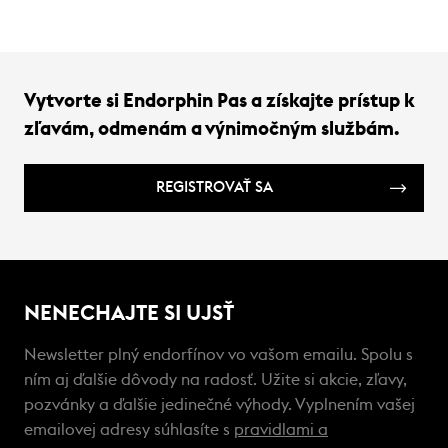
Vytvorte si Endorphin Pas a získajte prístup k
zľavám, odmenám a výnimočným službám.
REGISTROVAŤ SA
NENECHAJTE SI UJSŤ
Newsletter plný endorfínov vo vašom emailu. Spolu s
ním aj ďalšie dôvody na radosť. Užite si akcie, zľavy,
pozvánky a ďalšie jedinečné výhody. Vyplnením vašej
emailovej adresy súhlasíte s
pravidlami a