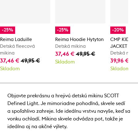
-25%
-25%
-20%
Reima Laduille
Reima Hoodie Hytyton
CMP KID G 
Detská fleecová
Detská mikina
JACKET
mikina
Detská miki
37,46 €
49,95 €
37,46 €
49,95 €
39,96 €
49
Skladom
Skladom
Skladom
Objavte prekrásnu a hrejivú detskú mikinu SCOTT
Defined Light. Je mimoriadne pohodlná, skvele sedí
a spoľahlivo zahreje. Ide ideálnu vrstvu navyše, keď sa
vonku ochladí. Mikina skvele odvádza pot, takže je
ideálna aj na akčné výlety.