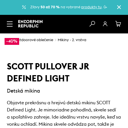
Zľavy
50 až 70 %
na vybrané
produkty tu
. 🥳
…
Outdoorové oblečenie
Mikiny - 2. vrstva
-40%
SCOTT PULLOVER JR
DEFINED LIGHT
Detská mikina
Objavte prekrásnu a hrejivú detskú mikinu SCOTT
Defined Light. Je mimoriadne pohodlná, skvele sedí
a spoľahlivo zahreje. Ide ideálnu vrstvu navyše, keď sa
vonku ochladí. Mikina skvele odvádza pot, takže je