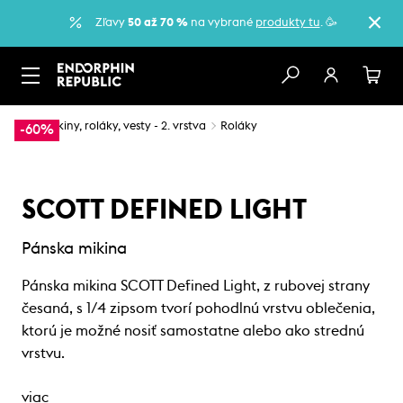
Zľavy
50 až 70 %
na vybrané
produkty tu
. 🥳
…
Mikiny, roláky, vesty - 2. vrstva
Roláky
-60%
SCOTT DEFINED LIGHT
Pánska mikina
Pánska mikina SCOTT Defined Light, z rubovej strany
česaná, s 1/4 zipsom tvorí pohodlnú vrstvu oblečenia,
ktorú je možné nosiť samostatne alebo ako strednú
vrstvu.
viac