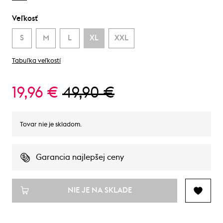
Veľkosť
S
M
L
XL
XXL
Tabuľka veľkostí
19,96 €
49,90 €
Tovar nie je skladom.
Garancia najlepšej ceny
NIE JE NA SKLADE