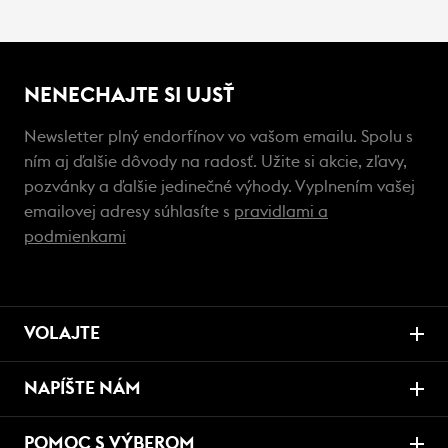
NENECHAJTE SI UJSŤ
Newsletter plný endorfínov vo vašom emailu. Spolu s
ním aj ďalšie dôvody na radosť. Užite si akcie, zľavy,
pozvánky a ďalšie jedinečné výhody. Vyplnením vašej
emailovej adresy súhlasíte s
pravidlami a
podmienkami
VOLAJTE
NAPÍŠTE NÁM
POMOC S VÝBEROM