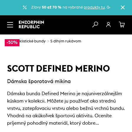
Zľavy
50 až 70 %
na vybrané
produkty tu
. 🥳
…
Cyklistické bundy
S dlhým rukávom
-50%
SCOTT DEFINED MERINO
Dámska šporotová mikina
Dámska bunda Defined Merino je najuniverzálnejším
kúskom v kolekcii. Môžete ju používať ako strednú
vrstvu, zatepľovaciu vrstvu alebo bežnú vrchnú bundu.
Vhodná na akúkoľvek športovú aktivitu. Oceníte
príjemný pohodlný materiál, ktorý dobre…