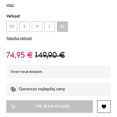
viac
Veľkosť
XS
S
M
L
XL
Tabuľka veľkostí
74,95 €
149,90 €
Tovar nie je skladom.
Garancia najlepšej ceny
NIE JE NA SKLADE