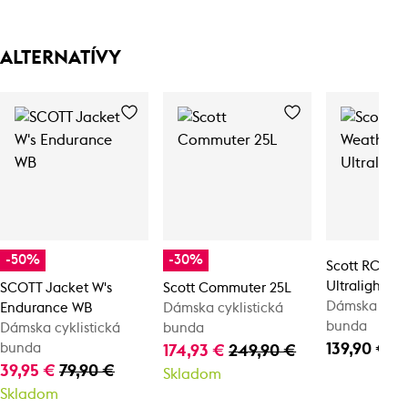
ALTERNATÍVY
-50%
-30%
Scott RC We
Ultralight W
SCOTT Jacket W's
Scott Commuter 25L
Dámska cykli
Endurance WB
Dámska cyklistická
bunda
Dámska cyklistická
bunda
139,90 €
bunda
174,93 €
249,90 €
39,95 €
79,90 €
Skladom
Skladom