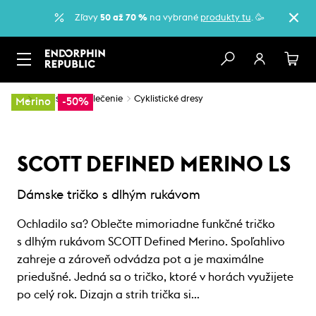
Zľavy
50 až 70 %
na vybrané
produkty tu
. 🥳
…
Cyklistické oblečenie
Cyklistické dresy
Merino
-50%
SCOTT DEFINED MERINO LS
Dámske tričko s dlhým rukávom
Ochladilo sa? Oblečte mimoriadne funkčné tričko
s dlhým rukávom SCOTT Defined Merino. Spoľahlivo
zahreje a zároveň odvádza pot a je maximálne
priedušné. Jedná sa o tričko, ktoré v horách využijete
po celý rok. Dizajn a strih trička si…