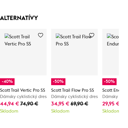
ALTERNATÍVY
-40%
-50%
-50%
Scott Trail Vertic Pro SS
Scott Trail Flow Pro SS
Scott Endur
Dámsky cyklistický dres
Dámsky cyklistický dres
Dámsky cykli
44,94 €
74,90 €
34,95 €
69,90 €
29,95 €
59
Skladom
Skladom
Skladom