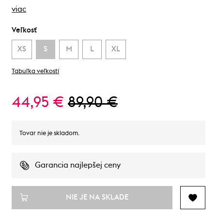
viac
Veľkosť
XS
S
M
L
XL
Tabuľka veľkostí
44,95 €
89,90 €
Tovar nie je skladom.
Garancia najlepšej ceny
NIE JE NA SKLADE