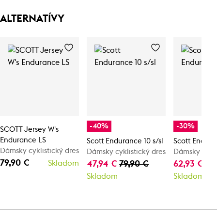
ALTERNATÍVY
-40%
-30%
SCOTT Jersey W's
Endurance LS
Scott Endurance 10 s/sl
Scott Endura
Dámsky cyklistický dres
Dámsky cyklistický dres
Dámsky cykli
79,90 €
Skladom
47,94 €
79,90 €
62,93 €
89
Skladom
Skladom