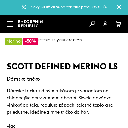
Zľavy
50 až 70 %
na vybrané
produkty tu
. 🥳
…
Cyklistické oblečenie
Cyklistické dresy
Merino
-50%
SCOTT DEFINED MERINO LS
Dámske tričko
Dámske tričko s dlhým rukávom je variantom na
chladnejšie dni v zimnom období. Skvele odvádza
vlhkosť od tela, reguluje zápach, telesné teplo a je
priedušné. Ideálne zimné tričko do hôr.
viac