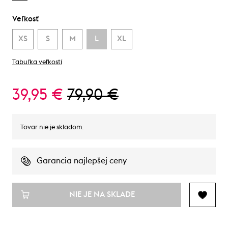
Veľkosť
XS
S
M
L
XL
Tabuľka veľkostí
39,95 €
79,90 €
Tovar nie je skladom.
Garancia najlepšej ceny
NIE JE NA SKLADE