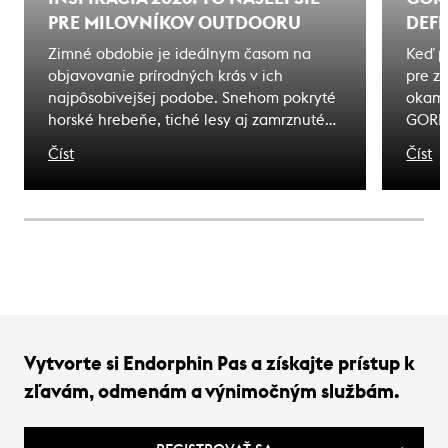
PRE MILOVNÍKOV OUTDOORU
DEF
Zimné obdobie je ideálnym časom na
Keď p
objavovanie prírodných krás v ich
pre z
najpôsobivejšej podobe. Snehom pokryté
okamž
horské hrebeňe, tiché lesy aj zamrznuté
GORE-
vodné plochy ponúkajú jedinečné zážitky
stala
Číst
Číst
tým, ktorí sú vybavení kvalitným
pred 
outdoorovým vybavením. V Endorphin
svahy
Republic sme pre vás pripravili výber toho
zdolá
najlepšieho, čo súčasný outdoorový svet
odhal
ponúka – od funkčného oblečenia cez
reputá
špičkovú obuv až po praktické doplnky,
vás ud
ktoré spríjemnia každý výlet do zimnej
prírody.
Vytvorte si Endorphin Pas a získajte prístup k
zľavám, odmenám a výnimočným službám.