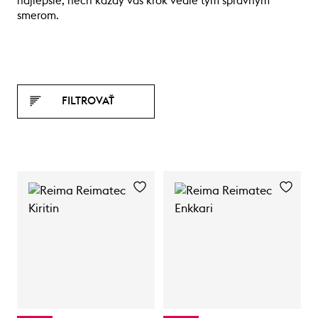
najlepšie, nech každý váš krok vedie tým správnym
smerom.
FILTROVAŤ