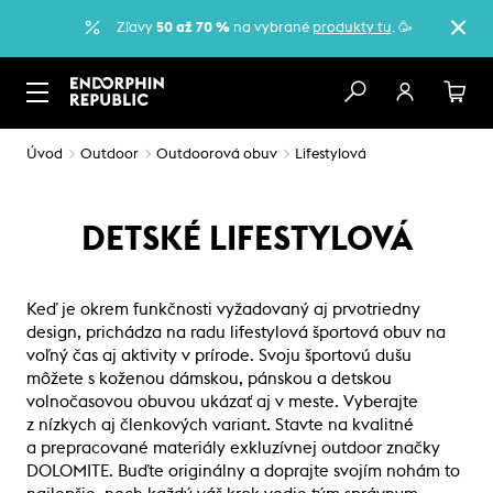
Zľavy
50 až 70 %
na vybrané
produkty tu
. 🥳
Úvod
Outdoor
Outdoorová obuv
Lifestylová
DETSKÉ LIFESTYLOVÁ
Keď je okrem funkčnosti vyžadovaný aj prvotriedny
design, prichádza na radu lifestylová športová obuv na
voľný čas aj aktivity v prírode. Svoju športovú dušu
môžete s koženou dámskou, pánskou a detskou
volnočasovou obuvou ukázať aj v meste. Vyberajte
z nízkych aj členkových variant. Stavte na kvalitné
a prepracované materiály exkluzívnej outdoor značky
DOLOMITE. Buďte originálny a doprajte svojím nohám to