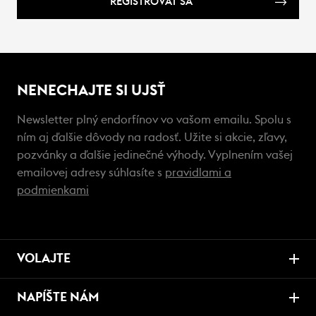
REGISTROVAŤ SA
NENECHAJTE SI UJSŤ
Newsletter plný endorfínov vo vašom emailu. Spolu s
ním aj ďalšie dôvody na radosť. Užite si akcie, zľavy,
pozvánky a ďalšie jedinečné výhody. Vyplnením vašej
emailovej adresy súhlasíte s
pravidlami a
podmienkami
VOLAJTE
NAPÍŠTE NÁM