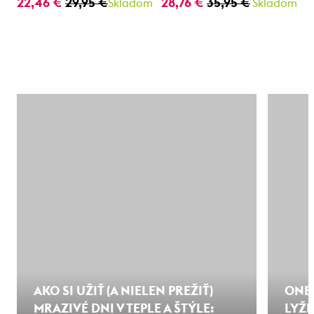
22,46 €
29,95 €
28,76 €
35,95 €
Skladom
Skladom
AKO SI UŽIŤ (A NIELEN PREŽIŤ)
ONE
MRAZIVÉ DNI V TEPLE A ŠTÝLE:
LYŽI