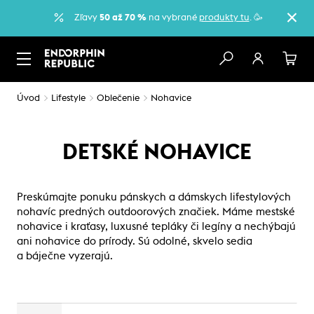
Zľavy
50 až 70 %
na vybrané
produkty tu
. 🥳
Úvod
Lifestyle
Oblečenie
Nohavice
DETSKÉ NOHAVICE
Preskúmajte ponuku pánskych a dámskych lifestylových
nohavíc predných outdoorových značiek. Máme mestské
nohavice i kraťasy, luxusné tepláky či legíny a nechýbajú
ani nohavice do prírody. Sú odolné, skvelo sedia
a báječne vyzerajú.