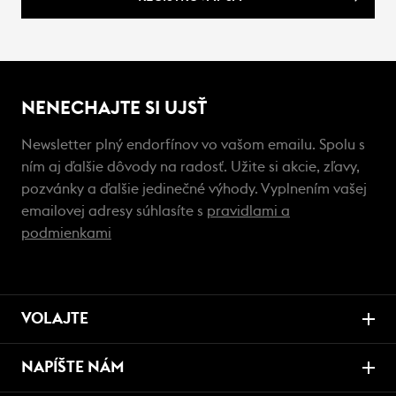
NENECHAJTE SI UJSŤ
Newsletter plný endorfínov vo vašom emailu. Spolu s
ním aj ďalšie dôvody na radosť. Užite si akcie, zľavy,
pozvánky a ďalšie jedinečné výhody. Vyplnením vašej
emailovej adresy súhlasíte s
pravidlami a
podmienkami
VOLAJTE
NAPÍŠTE NÁM