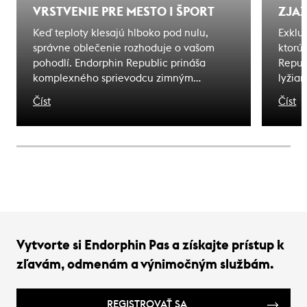
VRSTVENIE PRE MESTO I ŠPORT
ZJAZ
Keď teploty klesajú hlboko pod nulu,
Exklu
správne oblečenie rozhoduje o vašom
ktorú
pohodlí. Endorphin Republic prináša
Repub
komplexného sprievodcu zimným
lyžiar
obliekaním pre mrazivé dni. Či už čelíte
značk
Číst
Číst
zime v meste alebo na horách, naši
manif
špecialisti vám poradia s výberom
udržat
ideálneho vybavenia, ktoré kombinuje
elega
teplo, štýl aj funkčnosť.
vysok
elega
2025/
sofist
techn
môžu 
Vytvorte si Endorphin Pas a získajte prístup k
zľavám, odmenám a výnimočným službám.
REGISTROVAŤ SA