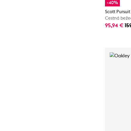
-40%
Scott Pursuit
Cestná beže
95,94 €
15