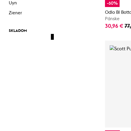
Uyn
-60%
Odlo Bl Bot
Ziener
Pánske
30,96 €
77
SKLADOM