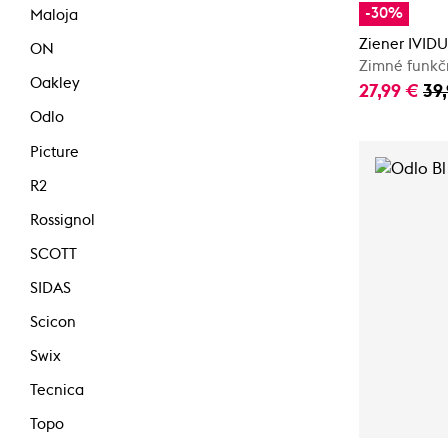
-30%
Maloja
Ziener IVI
ON
Zimné funkč
Oakley
27,99 €
39
Odlo
Picture
R2
Rossignol
SCOTT
SIDAS
Scicon
Swix
Tecnica
Topo