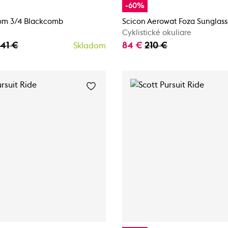
-60%
tom 3/4 Blackcomb
Scicon Aerowat Foza Sunglass
Cyklistické okuliare
,41 €
84 €
210 €
Skladom