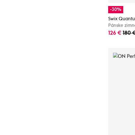
-30%
Swix Quantu
Pánske zimn
126 €
180 