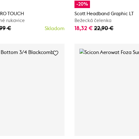
-20%
DURO TOUCH
Scott Headband Graphic LT
né rukavice
Bežecká čelenka
,99 €
18,32 €
22,90 €
Skladom