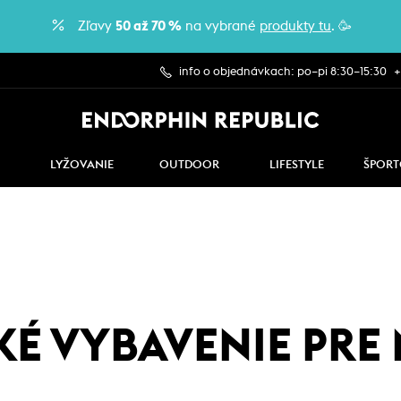
Zľavy
50 až 70 %
na vybrané
produkty tu
. 🥳
info o objednávkach: po–pi 8:30–15:30
+
LYŽOVANIE
OUTDOOR
LIFESTYLE
ŠPORT
KÉ VYBAVENIE PRE