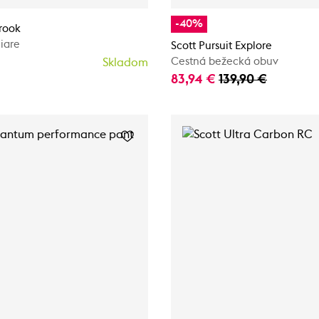
-40%
rook
iare
Scott Pursuit Explore
Cestná bežecká obuv
Skladom
83,94 €
139,90 €