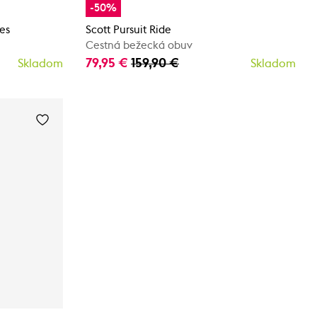
-50%
es
Scott Pursuit Ride
Cestná bežecká obuv
79,95 €
159,90 €
Skladom
Skladom