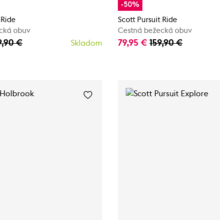
-50%
 Ride
Scott Pursuit Ride
cká obuv
Cestná bežecká obuv
9,90 €
79,95 €
159,90 €
Skladom