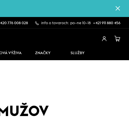
420 776 008 028
info o tovaroch: po–ne 10–18
+421 911 880 456
OVÁ VÝŽIVA
ZNAČKY
SLUŽBY
 MUŽOV