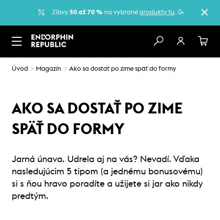
Zľavy
50 až 70 %
na vybrané
produkty tu
. 🥳
Úvod
Magazín
Ako sa dostať po zime späť do formy
AKO SA DOSTAŤ PO ZIME
SPÄŤ DO FORMY
Jarná únava. Udrela aj na vás? Nevadí. Vďaka
nasledujúcim 5 tipom (a jednému bonusovému)
si s ňou hravo poradíte a užijete si jar ako nikdy
predtým.