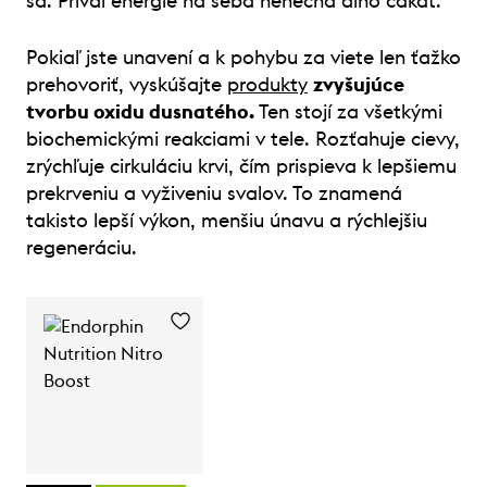
sa. Príval energie na seba nenechá dlho čakať.
Pokiaľ jste unavení a k pohybu za viete len ťažko
prehovoriť, vyskúšajte
produkty
zvyšujúce
tvorbu oxidu dusnatého.
Ten stojí za všetkými
biochemickými reakciami v tele. Rozťahuje cievy,
zrýchľuje cirkuláciu krvi, čím prispieva k lepšiemu
prekrveniu a vyživeniu svalov. To znamená
takisto lepší výkon, menšiu únavu a rýchlejšiu
regeneráciu.