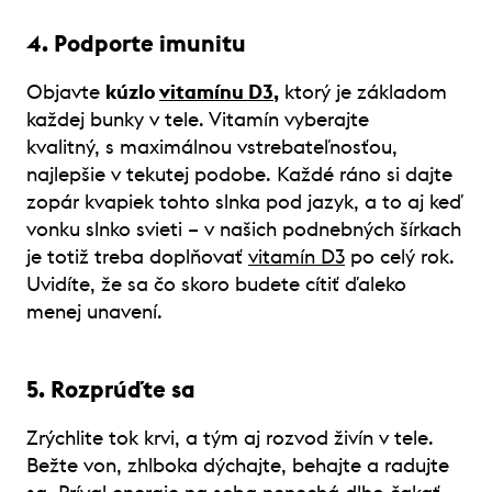
4. Podporte imunitu
Objavte
kúzlo
vitamínu D3
,
ktorý je základom
každej bunky v tele. Vitamín vyberajte
kvalitný, s maximálnou vstrebateľnosťou,
najlepšie v tekutej podobe. Každé ráno si dajte
zopár kvapiek tohto slnka pod jazyk, a to aj keď
vonku slnko svieti – v našich podnebných šírkach
je totiž treba doplňovať
vitamín D3
po celý rok.
Uvidíte, že sa čo skoro budete cítiť ďaleko
menej unavení.
5. Rozprúďte sa
Zrýchlite tok krvi, a tým aj rozvod živín v tele.
Bežte von, zhlboka dýchajte, behajte a radujte