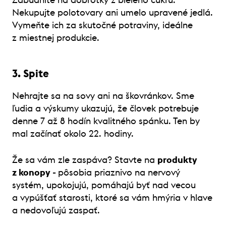
Zabudnite na dobrôtky z bieleho cukru.
Nekupujte polotovary ani umelo upravené jedlá.
Vymeňte ich za skutočné potraviny, ideálne
z miestnej produkcie.
3. Spite
Nehrajte sa na sovy ani na škovránkov. Sme
ľudia a výskumy ukazujú, že človek potrebuje
denne 7 až 8 hodín kvalitného spánku. Ten by
mal začínať okolo 22. hodiny.
Že sa vám zle zaspáva? Stavte na
produkty
z konopy -
pôsobia priaznivo na nervový
systém, upokojujú, pomáhajú byť nad vecou
a vypúšťať starosti, ktoré sa vám hmýria v hlave
a nedovoľujú zaspať.