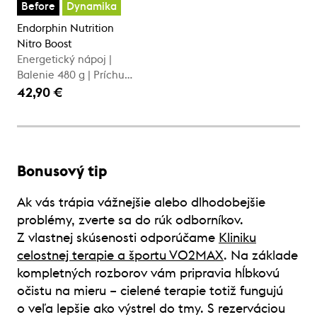
Before
Dynamika
Endorphin Nutrition
Nitro Boost
Energetický nápoj |
Balenie 480 g | Príchuť
lesného ovocia
42,90 €
Bonusový tip
Ak vás trápia vážnejšie alebo dlhodobejšie
problémy, zverte sa do rúk odborníkov.
Z vlastnej skúsenosti odporúčame
Kliniku
celostnej terapie a športu VO2MAX
. Na základe
kompletných rozborov vám pripravia hĺbkovú
očistu na mieru – cielené terapie totiž fungujú
o veľa lepšie ako výstrel do tmy. S rezerváciou