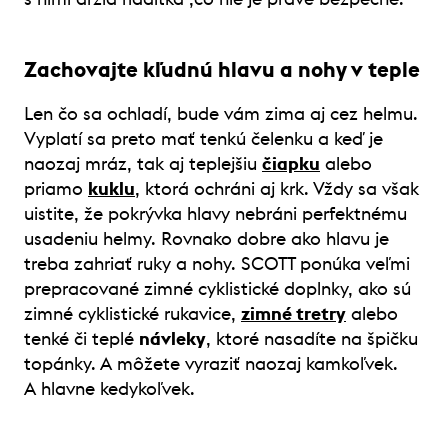
Zachovajte kľudnú hlavu a nohy v teple
Len čo sa ochladí, bude vám zima aj cez helmu.
Vyplatí sa preto mať tenkú čelenku a keď je
naozaj mráz, tak aj teplejšiu
čiapku
alebo
priamo
kuklu
, ktorá ochráni aj krk. Vždy sa však
uistite, že pokrývka hlavy nebráni perfektnému
usadeniu helmy. Rovnako dobre ako hlavu je
treba zahriať ruky a nohy. SCOTT ponúka veľmi
prepracované zimné cyklistické doplnky, ako sú
zimné cyklistické rukavice,
zimné tretry
alebo
tenké či teplé
návleky
, ktoré nasadíte na špičku
topánky. A môžete vyraziť naozaj kamkoľvek.
A hlavne kedykoľvek.