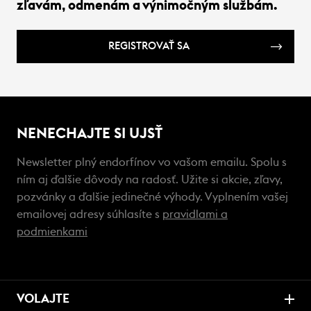
zľavám, odmenám a výnimočným službám.
REGISTROVAŤ SA
NENECHAJTE SI UJSŤ
Newsletter plný endorfínov vo vašom emailu. Spolu s
ním aj ďalšie dôvody na radosť. Užite si akcie, zľavy,
pozvánky a ďalšie jedinečné výhody. Vyplnením vašej
emailovej adresy súhlasíte s
pravidlami a
podmienkami
VOLAJTE