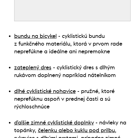
bundu na bicykel
- cyklistickú bundu
z funkčného materiálu, ktorá v prvom rade
neprefúkne a ideálne ani nepremokne
zateplený dres
- cyklistický dres s dlhým
rukávom doplnený napríklad nátelníkom
dlhé cyklistické nohavice
- pružné, ktoré
neprefúknu aspoň v prednej časti a sú
rýchloschnúce
ďalšie zimné cyklistické doplnky
- návleky na
topánky,
čelenku alebo kuklu pod prilbu
,