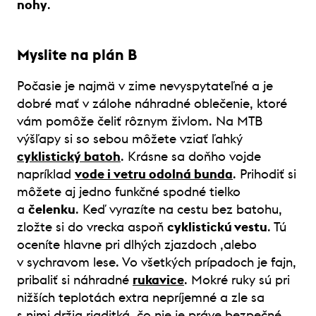
nohy
.
Myslite na plán B
Počasie je najmä v zime nevyspytateľné a je
dobré mať v zálohe náhradné oblečenie, ktoré
vám pomôže čeliť rôznym živlom. Na MTB
výšľapy si so sebou môžete vziať ľahký
cyklistický batoh
. Krásne sa doňho vojde
napríklad
vode i vetru odolná bunda
. Prihodiť si
môžete aj jedno funkčné spodné tielko
a
čelenku
. Keď vyrazíte na cestu bez batohu,
zložte si do vrecka aspoň
cyklistickú vestu
. Tú
oceníte hlavne pri dlhých zjazdoch ,alebo
v sychravom lese. Vo všetkých prípadoch je fajn,
pribaliť si náhradné
rukavice
. Mokré ruky sú pri
nižších teplotách extra nepríjemné a zle sa
s nimi držia riaditká ,čo nie je práve bezpečné.