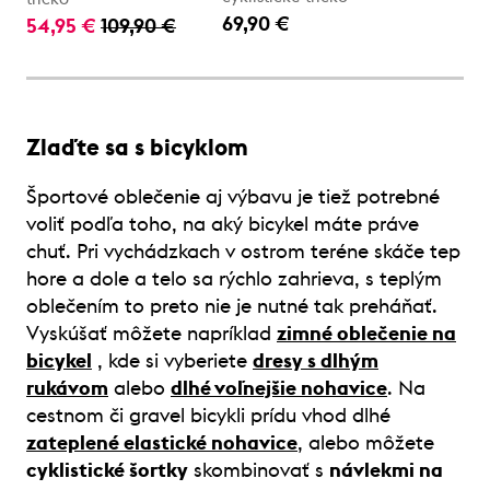
69,90 €
54,95 €
109,90 €
Zlaďte sa s bicyklom
Športové oblečenie aj výbavu je tiež potrebné
voliť podľa toho, na aký bicykel máte práve
chuť. Pri vychádzkach v ostrom teréne skáče tep
hore a dole a telo sa rýchlo zahrieva, s teplým
oblečením to preto nie je nutné tak preháňať.
Vyskúšať môžete napríklad
zimné oblečenie na
bicykel
, kde si vyberiete
dresy s dlhým
rukávom
alebo
dlhé voľnejšie nohavice
. Na
cestnom či gravel bicykli prídu vhod dlhé
zateplené elastické nohavice
, alebo môžete
cyklistické šortky
skombinovať s
návlekmi na