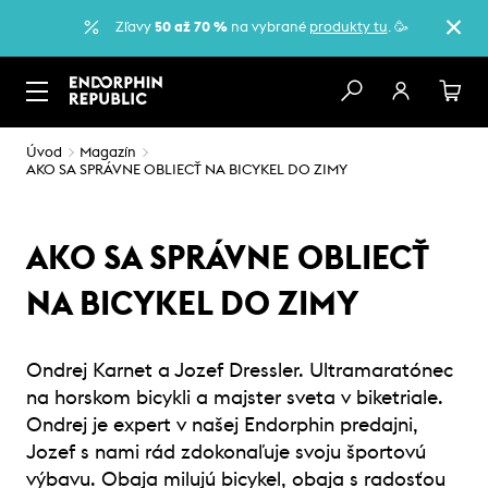
Zľavy
50 až 70 %
na vybrané
produkty tu
. 🥳
Úvod
Magazín
AKO SA SPRÁVNE OBLIECŤ NA BICYKEL DO ZIMY
AKO SA SPRÁVNE OBLIECŤ
NA BICYKEL DO ZIMY
Ondrej Karnet a Jozef Dressler. Ultramaratónec
na horskom bicykli a majster sveta v biketriale.
Ondrej je expert v našej Endorphin predajni,
Jozef s nami rád zdokonaľuje svoju športovú
výbavu. Obaja milujú bicykel, obaja s radosťou