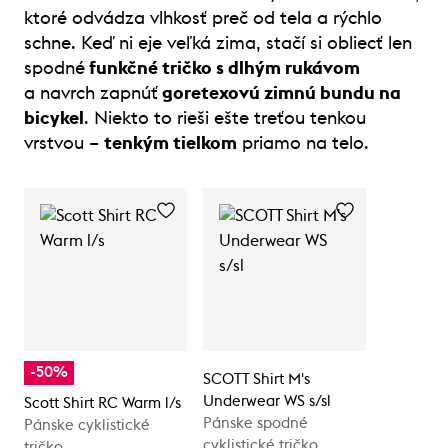
ktoré odvádza vlhkosť preč od tela a rýchlo
schne. Keď ni eje veľká zima, stačí si obliecť len
spodné
funkčné tričko s dlhým rukávom
a navrch zapnúť
goretexovú zimnú bundu na
bicykel
. Niekto to rieši ešte treťou tenkou
vrstvou –
tenkým tielkom
priamo na telo.
-50%
SCOTT Shirt M's
Underwear WS s/sl
Scott Shirt RC Warm l/s
Pánske spodné
Pánske cyklistické
cyklistické tričko
tričko