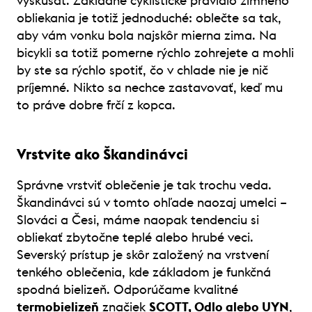
vyskúšať. Základné cyklistické pravidlo zimného
obliekania je totiž jednoduché: oblečte sa tak,
aby vám vonku bola najskôr mierna zima. Na
bicykli sa totiž pomerne rýchlo zohrejete a mohli
by ste sa rýchlo spotiť, čo v chlade nie je nič
príjemné. Nikto sa nechce zastavovať, keď mu
to práve dobre frčí z kopca.
Vrstvite ako Škandinávci
Správne vrstviť oblečenie je tak trochu veda.
Škandinávci sú v tomto ohľade naozaj umelci –
Slováci a Česi, máme naopak tendenciu si
obliekať zbytočne teplé alebo hrubé veci.
Severský prístup je skôr založený na vrstvení
tenkého oblečenia, kde základom je funkčná
spodná bielizeň. Odporúčame kvalitné
termobielizeň
značiek
SCOTT, Odlo alebo UYN
,