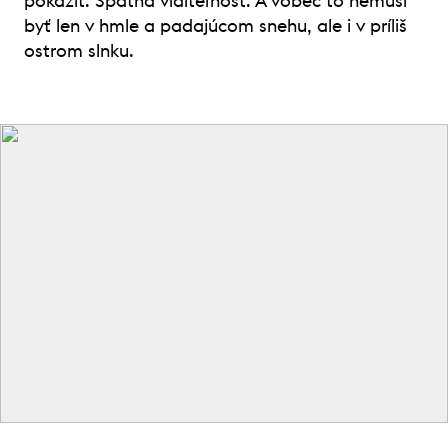
pokaziť. Špatná viditeľnosť. A vôbec to nemusí
byť len v hmle a padajúcom snehu, ale i v príliš
ostrom slnku.