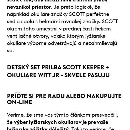
nevznikol priestor
. Je preto logické, že
napríklad okuliare značky SCOTT perfektne
sedia spolu s helmami rovnakej značky. SCOTT
okrem toho umiestnil v prednej časti heliem
ventilačné otvory, vďaka ktorým lyžiarske
okuliare výborne odvetrávajú a nezahmlievajú
sa.
DETSKÝ SET PRILBA SCOTT KEEPER +
OKULIARE WITT JR - SKVELE PASUJU
PRÍĎTE SI PRE RADU ALEBO NAKUPUJTE
ON-LINE
Veríme, že sme vás týmto článkom presvedčili,
že
výber lyžiarskych okuliarov je pre vaše
lyžiarske zážitky dôležitý
. Takisto veríme, že