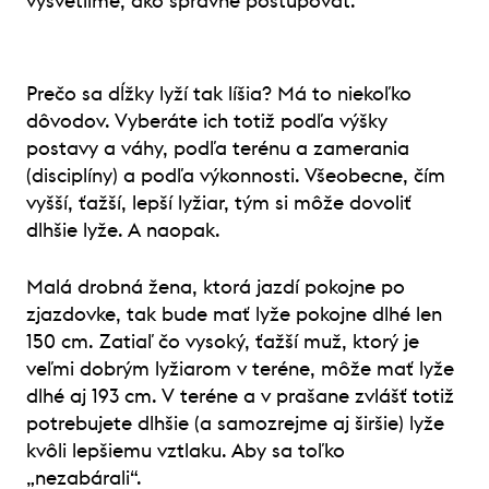
vysvetlíme, ako správne postupovať.
Prečo sa dĺžky lyží tak líšia? Má to niekoľko
dôvodov. Vyberáte ich totiž podľa výšky
postavy a váhy, podľa terénu a zamerania
(disciplíny) a podľa výkonnosti. Všeobecne, čím
vyšší, ťažší, lepší lyžiar, tým si môže dovoliť
dlhšie lyže. A naopak.
Malá drobná žena, ktorá jazdí pokojne po
zjazdovke, tak bude mať lyže pokojne dlhé len
150 cm. Zatiaľ čo vysoký, ťažší muž, ktorý je
veľmi dobrým lyžiarom v teréne, môže mať lyže
dlhé aj 193 cm. V teréne a v prašane zvlášť totiž
potrebujete dlhšie (a samozrejme aj širšie) lyže
kvôli lepšiemu vztlaku. Aby sa toľko
„nezabárali“.