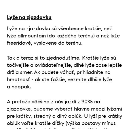
Lyže na zjazdovku
Lyže na zjazdovku sú všeobecne kratšie, než
lyže allmountain (do každého terénu) a než lyže
freeridové, vyslovene do terénu.
Tak a teraz si to zjednodušíme. Kratšie lyže sú
točivejšie a ovládateľnejšie, dlhé lyže zase lepšie
držia smer. Ak budete váhať, prihliadnite na
hmotnosť - ak ste ťažšie, vezmite dlhšie lyže
a naopak.
A pretože väčšina z nás jazdí z 90% na
zjazdovke, budeme vyberať hlavne medzi lyžami
pre krátky, stredný a dlhý oblúk. U lyží pre krátky
oblúk voľte kratšie dĺžky (výška postavy mínus