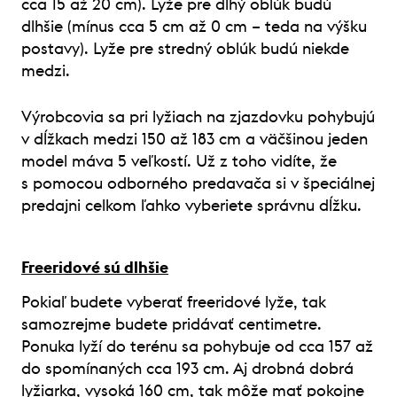
cca 15 až 20 cm). Lyže pre dlhý oblúk budú
dlhšie (mínus cca 5 cm až 0 cm – teda na výšku
postavy). Lyže pre stredný oblúk budú niekde
medzi.
Výrobcovia sa pri lyžiach na zjazdovku pohybujú
v dĺžkach medzi 150 až 183 cm a väčšinou jeden
model máva 5 veľkostí. Už z toho vidíte, že
s pomocou odborného predavača si v špeciálnej
predajni celkom ľahko vyberiete správnu dĺžku.
Freeridové sú dlhšie
Pokiaľ budete vyberať freeridové lyže, tak
samozrejme budete pridávať centimetre.
Ponuka lyží do terénu sa pohybuje od cca 157 až
do spomínaných cca 193 cm. Aj drobná dobrá
lyžiarka, vysoká 160 cm, tak môže mať pokojne