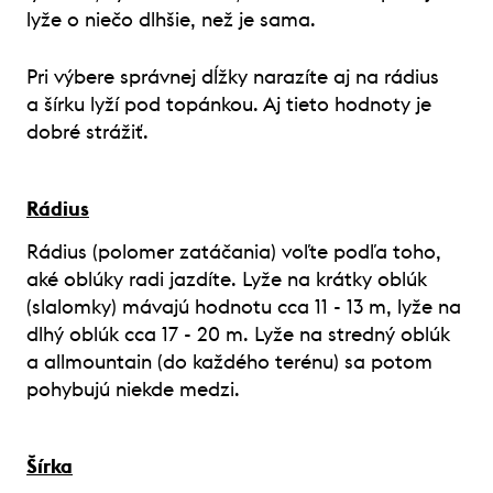
lyže o niečo dlhšie, než je sama.
Pri výbere správnej dĺžky narazíte aj na rádius
a šírku lyží pod topánkou. Aj tieto hodnoty je
dobré strážiť.
Rádius
Rádius (polomer zatáčania) voľte podľa toho,
aké oblúky radi jazdíte. Lyže na krátky oblúk
(slalomky) mávajú hodnotu cca 11 - 13 m, lyže na
dlhý oblúk cca 17 - 20 m. Lyže na stredný oblúk
a allmountain (do každého terénu) sa potom
pohybujú niekde medzi.
Šírka