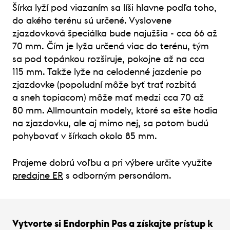
Šírka lyží pod viazaním sa líši hlavne podľa toho,
do akého terénu sú určené. Vyslovene
zjazdovková špeciálka bude najužšia - cca 66 až
70 mm. Čím je lyža určená viac do terénu, tým
sa pod topánkou rozširuje, pokojne až na cca
115 mm. Takže lyže na celodenné jazdenie po
zjazdovke (popoludní môže byť trať rozbitá
a sneh topiacom) môže mať medzi cca 70 až
80 mm. Allmountain modely, ktoré sa ešte hodia
na zjazdovku, ale aj mimo nej, sa potom budú
pohybovať v šírkach okolo 85 mm.
Prajeme dobrú voľbu a pri výbere určite využite
predajne ER
s odborným personálom.
Vytvorte si Endorphin Pas a získajte prístup k