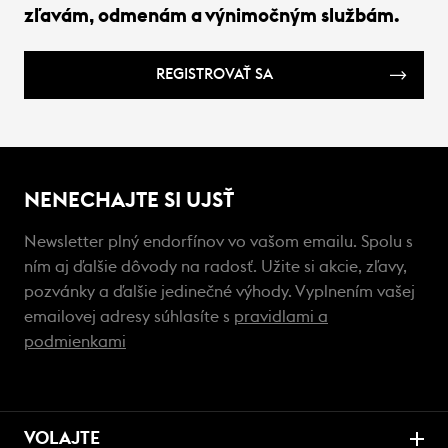
zľavám, odmenám a výnimočným službám.
REGISTROVAŤ SA
NENECHAJTE SI UJSŤ
Newsletter plný endorfínov vo vašom emailu. Spolu s
ním aj ďalšie dôvody na radosť. Užite si akcie, zľavy,
pozvánky a ďalšie jedinečné výhody. Vyplnením vašej
emailovej adresy súhlasíte s
pravidlami a
podmienkami
VOLAJTE