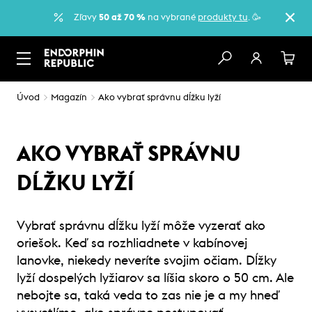
Zľavy
50 až 70 %
na vybrané
produkty tu
. 🥳
Úvod
Magazín
Ako vybrať správnu dĺžku lyží
AKO VYBRAŤ SPRÁVNU
DĹŽKU LYŽÍ
Vybrať správnu dĺžku lyží môže vyzerať ako
oriešok. Keď sa rozhliadnete v kabínovej
lanovke, niekedy neveríte svojim očiam. Dĺžky
lyží dospelých lyžiarov sa líšia skoro o 50 cm. Ale
nebojte sa, taká veda to zas nie je a my hneď