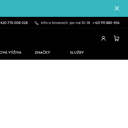
420 776 008 028
info o tovaroch: po–ne 10–18
+421 911 880 456
OVÁ VÝŽIVA
ZNAČKY
SLUŽBY