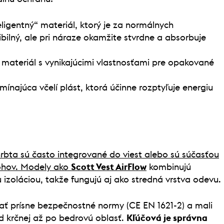
ligentný“ materiál, ktorý je za normálnych
ilný, ale pri náraze okamžite stvrdne a absorbuje
ý materiál s vynikajúcimi vlastnosťami pre opakované
mínajúca včelí plást, ktorá účinne rozptyľuje energiu
rbta sú často integrované do viest alebo sú súčasťou
ohov. Modely ako
Scott Vest AirFlow
kombinujú
 izoláciou, takže fungujú aj ako stredná vrstva odevu.
ať prísne bezpečnostné normy (CE EN 1621-2) a mali
od krčnej až po bedrovú oblasť.
Kľúčová je správna