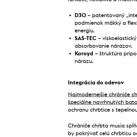
D3O
– patentovaný „inte
podmienok mäkký a flexib
energiu.
SAS-TEC
– viskoelastick
absorbovanie nárazov.
Koroyd
– štruktúra pripo
nárazu.
Integrácia do odevov
Najmodernejšie chrániče ch
špeciálne navrhnutých bat
ochranu chrbtice s tepelnou
Chrániče chrbta musia spĺň
by pokrývať celú chrbticu 