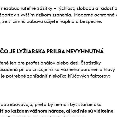
nezabudnuteľné zážitky – rýchlosť, slobodu a radosť z
športov s vyšším rizikom zranenia. Moderné ochranné 
, že si zimnú zábavu užijete naplno a bezpečne.
ČO JE LYŽIARSKA PRILBA NEVYHNUTNÁ
rčené len pre profesionálov alebo deti. Štatistiky
asadená prilba znižuje riziko vážneho poranenia hlavy
y je potrebné zohľadniť niekoľko kľúčových faktorov:
opotrebovávajú, preto by nemali byť staršie ako
iť po každom vážnom náraze, aj keď nie sú viditeľne