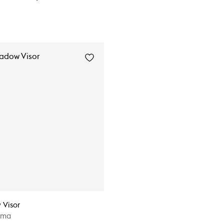
 Visor
lma