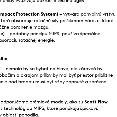
 prilby využívajú pokročilé technológie:
 Impact Protection System)
– vytvára pohyblivú vrstvu
ktorá absorbuje rotačné sily pri šikmom náraze, ktoré
vážne poranenie mozgu.
e)
– podobný princípu MIPS, používa špeciálne
bsorpciu rotačnej energie.
dlie
ť – nemala by sa hýbať na hlave, ale zároveň by
obočím a okrajom prilby by mal byť priestor približne
nanie pod bradou musí byť vždy zapnuté a správne
 odporúčame prémiové modely, ako sú
Scott Flow
s technológiou MIPS, ktoré ponúkajú špičkovú
 oblasti pohodlia.