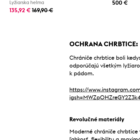
500 €
Lyžiarska helma
135,92 €
169,90 €
OCHRANA CHRBTICE:
Chrániče chrbtice boli kedys
odporúčajú všetkým lyžiaro
k pádom.
https://www.instagram.c
igsh=MWZpOHZreGY2Z3k
Revolučné materiály
Moderné chrániče chrbtice 
ľahkosť, flexibilitu a maxi