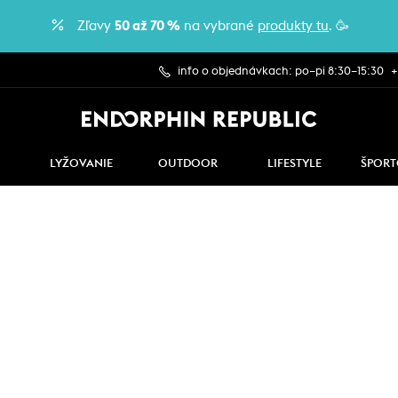
Zľavy
50 až 70 %
na vybrané
produkty tu
. 🥳
info o objednávkach: po–pi 8:30–15:30
+
LYŽOVANIE
OUTDOOR
LIFESTYLE
ŠPORT