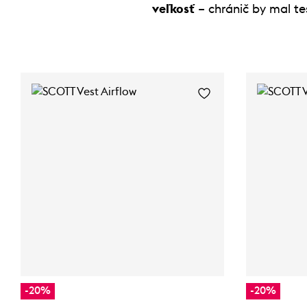
veľkosť
– chránič by mal te
-20%
-20%