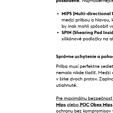
poškodené
. Najmodernejšie
MIPS (Multi-directional
medzi prilbou a hlavou, 
by inak mohli spôsobiť 
SPIN (Shearing Pad Insid
silikónové podložky na a
Správne uchytenie a poho
Prilba musí perfektne sedie
nemala nikde tlačiť. Medzi 
v šírke dvoch prstov. Zapí
utiahnuté.
Pre maximálnu bezpečnosť
Mips
alebo
POC Obex Mips
ochranu bez kompromisov v