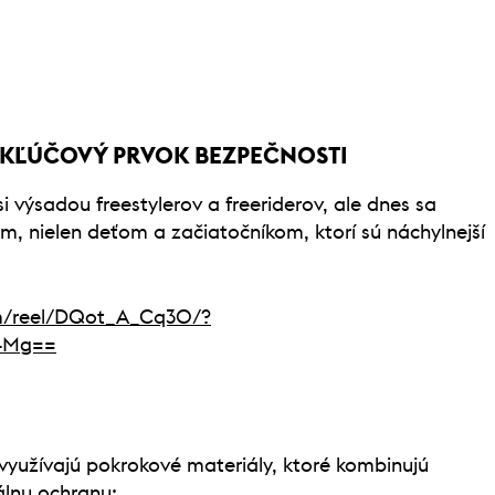
 KĽÚČOVÝ PRVOK BEZPEČNOSTI
i výsadou freestylerov a freeriderov, ale dnes sa
m, nielen deťom a začiatočníkom, ktorí sú náchylnejší
om/reel/DQot_A_Cq3O/?
4Mg==
využívajú pokrokové materiály, ktoré kombinujú
málnu ochranu: