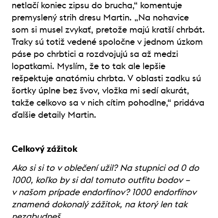
netlačí koniec zipsu do brucha,“ komentuje
premyslený strih dresu Martin. „Na nohavice
som si musel zvykať, pretože majú kratší chrbát.
Traky sú totiž vedené spoločne v jednom úzkom
páse po chrbtici a rozdvojujú sa až medzi
lopatkami. Myslím, že to tak ale lepšie
rešpektuje anatómiu chrbta. V oblasti zadku sú
šortky úplne bez švov, vložka mi sedí akurát,
takže celkovo sa v nich cítim pohodlne,“ pridáva
ďalšie detaily Martin.
Celkový zážitok
Ako si si to v oblečení užil? Na stupnici od 0 do
1000, koľko by si dal tomuto outfitu bodov –
v našom prípade endorfínov? 1000 endorfínov
znamená dokonalý zážitok, na ktorý len tak
nezabudneš.