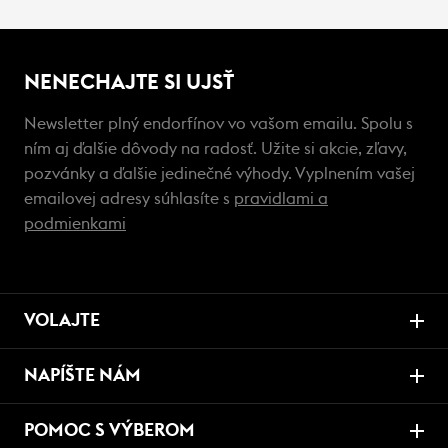
NENECHAJTE SI UJSŤ
Newsletter plný endorfínov vo vašom emailu. Spolu s
ním aj ďalšie dôvody na radosť. Užite si akcie, zľavy,
pozvánky a ďalšie jedinečné výhody. Vyplnením vašej
emailovej adresy súhlasíte s
pravidlami a
podmienkami
VOLAJTE
NAPÍŠTE NÁM
POMOC S VÝBEROM