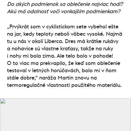
Do akých podmienok sa oblečenie najviac hodí?
Akú má odolnosť voči vonkajším podmienkam?
„Prvýkrát som v cyklistickom sete vybehol ešte
na jar, kedy teploty neboli vôbec vysoké. Najmä
tu u nás v okolí Liberca. Dres má krátke rukávy
a nohavice sú vlastne kraťasy, takže na ruky
i nohy mi bola zima. Ale telo bolo v pohode!
O to viac ma prekvapilo, že keď som oblečenie
testoval v letných horúčavách, bolo mi v ňom
stále dobre,“ naráža Martin znovu na
termoregulačné vlastnosti použitého materiálu.