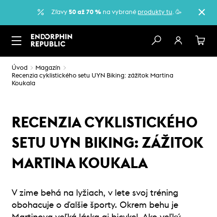
Zľavy
50 až 70 %
na vybrané
produkty tu
. 🥳
Úvod
Magazín
Recenzia cyklistického setu UYN Biking: zážitok Martina
Koukala
RECENZIA CYKLISTICKÉHO
SETU UYN BIKING: ZÁŽITOK
MARTINA KOUKALA
V zime behá na lyžiach, v lete svoj tréning
obohacuje o ďalšie športy. Okrem behu je
Martinova veľká láska aj bicykel. Ako veľký