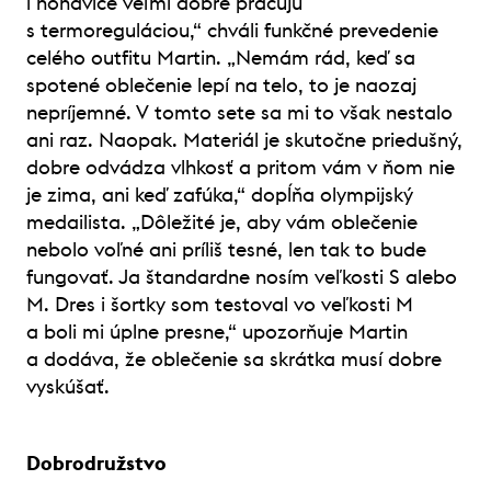
i nohavice veľmi dobre pracujú
s termoreguláciou,“ chváli funkčné prevedenie
celého outfitu Martin. „Nemám rád, keď sa
spotené oblečenie lepí na telo, to je naozaj
nepríjemné. V tomto sete sa mi to však nestalo
ani raz. Naopak. Materiál je skutočne priedušný,
dobre odvádza vlhkosť a pritom vám v ňom nie
je zima, ani keď zafúka,“ dopĺňa olympijský
medailista. „Dôležité je, aby vám oblečenie
nebolo voľné ani príliš tesné, len tak to bude
fungovať. Ja štandardne nosím veľkosti S alebo
M. Dres i šortky som testoval vo veľkosti M
a boli mi úplne presne,“ upozorňuje Martin
a dodáva, že oblečenie sa skrátka musí dobre
vyskúšať.
Dobrodružstvo