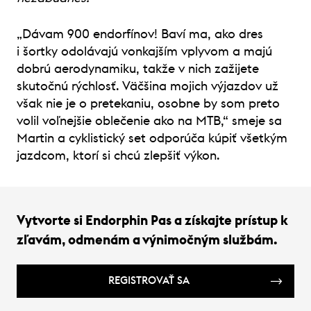
„Dávam 900 endorfínov! Baví ma, ako dres
i šortky odolávajú vonkajším vplyvom a majú
dobrú aerodynamiku, takže v nich zažijete
skutočnú rýchlosť. Väčšina mojich výjazdov už
však nie je o pretekaniu, osobne by som preto
volil voľnejšie oblečenie ako na MTB,“ smeje sa
Martin a cyklistický set odporúča kúpiť všetkým
jazdcom, ktorí si chcú zlepšiť výkon.
Vytvorte si Endorphin Pas a získajte prístup k
zľavám, odmenám a výnimočným službám.
REGISTROVAŤ SA