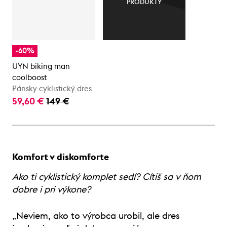
PRODUKTY
-60%
UYN biking man
coolboost
Pánsky cyklistický dres
59,60 €
149 €
Komfort v diskomforte
Ako ti cyklistický komplet sedí? Cítiš sa v ňom
dobre i pri výkone?
„Neviem, ako to výrobca urobil, ale dres