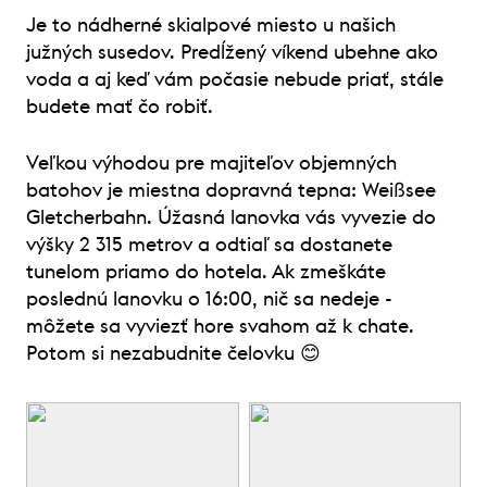
Je to nádherné skialpové miesto u našich
južných susedov. Predĺžený víkend ubehne ako
voda a aj keď vám počasie nebude priať, stále
budete mať čo robiť.
Veľkou výhodou pre majiteľov objemných
batohov je miestna dopravná tepna: Weißsee
Gletcherbahn. Úžasná lanovka vás vyvezie do
výšky 2 315 metrov a odtiaľ sa dostanete
tunelom priamo do hotela. Ak zmeškáte
poslednú lanovku o 16:00, nič sa nedeje -
môžete sa vyviezť hore svahom až k chate.
Potom si nezabudnite čelovku 😊