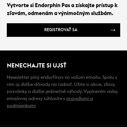
Vytvorte si Endorphin Pas a získajte prístup k
zľavám, odmenám a výnimočným službám.
REGISTROVAŤ SA
NENECHAJTE SI UJSŤ
Newsletter plný endorfínov vo vašom emailu. Spolu s
ním aj ďalšie dôvody na radosť. Užite si akcie, zľavy,
pozvánky a ďalšie jedinečné výhody. Vyplnením vašej
emailovej adresy súhlasíte s
pravidlami a
podmienkami