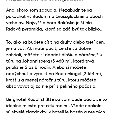
Áno, skoro som zabudla. Nezabudnite sa
pokochať výhľadom na Grossglockner z oboch
vrcholov. Najvyššia hora Rakúska je štíhla
ľadová pyramída, ktorá sa zdá byť tak blízko...
To, ako sa budete cítiť na druhý alebo tretí deň,
je na vás. Ak máte pocit, že ste sa dobre
zahriali, môžete si dopriať dlhšiu a náročnejšiu
túru na Johannisberg (3 460 m), ktorá trvá
približne 5 až 6 hodín. Alebo si môžete
oddýchnuť a vyraziť na Roetenkogel (2 164 m),
kratšiu a menej náročnú túru, ktorú môžete
absolvovať aj za nie príliš pekného počasia.
Berghotel Rudolfshütte sa vám bude páčiť. Je to
ideálne miesto pre celú rodinu. Všade naokolo
sú skvelé zjazdovky, v hoteli je bazén a pre tých,