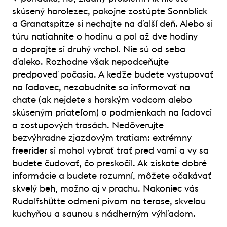
skúsený horolezec, pokojne zostúpte Sonnblick
a Granatspitze si nechajte na ďalší deň. Alebo si
túru natiahnite o hodinu a pol až dve hodiny
a doprajte si druhý vrchol. Nie sú od seba
ďaleko. Rozhodne však nepodceňujte
predpoveď počasia. A keďže budete vystupovať
na ľadovec, nezabudnite sa informovať na
chate (ak nejdete s horským vodcom alebo
skúseným priateľom) o podmienkach na ľadovci
a zostupových trasách. Nedôverujte
bezvýhradne zjazdovým tratiam: extrémny
freerider si mohol vybrať trať pred vami a vy sa
budete čudovať, čo preskočil. Ak získate dobré
informácie a budete rozumní, môžete očakávať
skvelý beh, možno aj v prachu. Nakoniec vás
Rudolfshütte odmení pivom na terase, skvelou
kuchyňou a saunou s nádherným výhľadom.