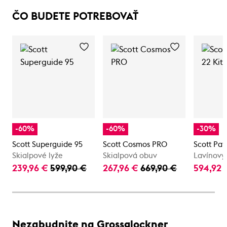
ČO BUDETE POTREBOVAŤ
-60%
-60%
-30%
Scott Superguide 95
Scott Cosmos PRO
Scott Patr
Skialpové lyže
Skialpová obuv
Lavínový
239,96 €
599,90 €
267,96 €
669,90 €
594,92
Nezabudnite na Grossglockner