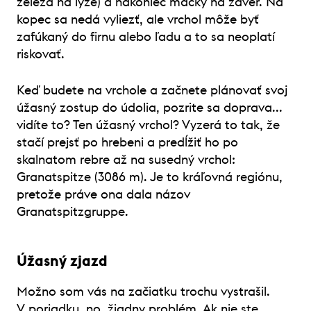
železá na lyže) a nakoniec mačky na záver. Na
kopec sa nedá vyliezť, ale vrchol môže byť
zafúkaný do firnu alebo ľadu a to sa neoplatí
riskovať.
Keď budete na vrchole a začnete plánovať svoj
úžasný zostup do údolia, pozrite sa doprava...
vidíte to? Ten úžasný vrchol? Vyzerá to tak, že
stačí prejsť po hrebeni a predĺžiť ho po
skalnatom rebre až na susedný vrchol:
Granatspitze (3086 m). Je to kráľovná regiónu,
pretože práve ona dala názov
Granatspitzgruppe.
Úžasný zjazd
Možno som vás na začiatku trochu vystrašil.
V poriadku, no, žiadny problém. Ak nie ste