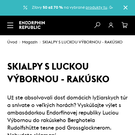
Zľavy
50 až 70 %
na vybrané
produkty tu
. 🥳
Úvod
Magazín
SKIALPY S LUCKOU VÝBORNOU - RAKÚSKO
SKIALPY S LUCKOU
VÝBORNOU - RAKÚSKO
Už ste absolvovali dosť domácich lyžiarskych túr
a snívate o veľkých horách? Vyskúšajte výlet s
ambasádorkou Endorfínovej republiky Luciou
Výbornou do rakúskeho Berghotela
Rudolfshütte tesne pod Grossglocknerom.