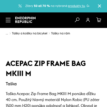
Zľavy
50 až 70 %
na vybrané
produkty tu
. 🥳
…
Tašky a košíky na bicykel
Tašky na rám
ACEPAC ZIP FRAME BAG
MKIII M
Taška
Taška Acepac Zip Frame Bag MKIII M ponúka dĺžku
40 cm. Použitý hlavný materiál Nylon Robic (PU záter
1500 mm H20) ponúka odolnosť a ľahkosť. Obvod je