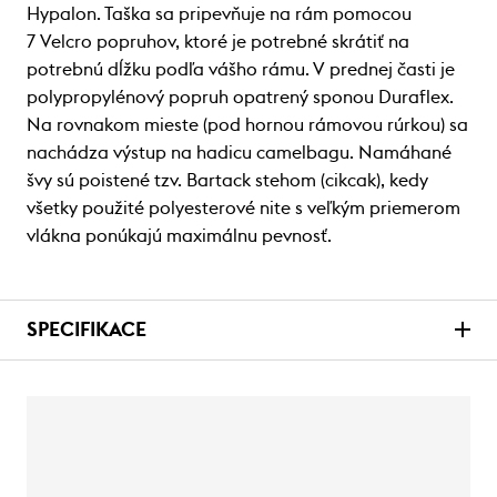
Hypalon. Taška sa pripevňuje na rám pomocou
7 Velcro popruhov, ktoré je potrebné skrátiť na
potrebnú dĺžku podľa vášho rámu. V prednej časti je
polypropylénový popruh opatrený sponou Duraflex.
Na rovnakom mieste (pod hornou rámovou rúrkou) sa
nachádza výstup na hadicu camelbagu. Namáhané
švy sú poistené tzv. Bartack stehom (cikcak), kedy
všetky použité polyesterové nite s veľkým priemerom
vlákna ponúkajú maximálnu pevnosť.
SPECIFIKACE