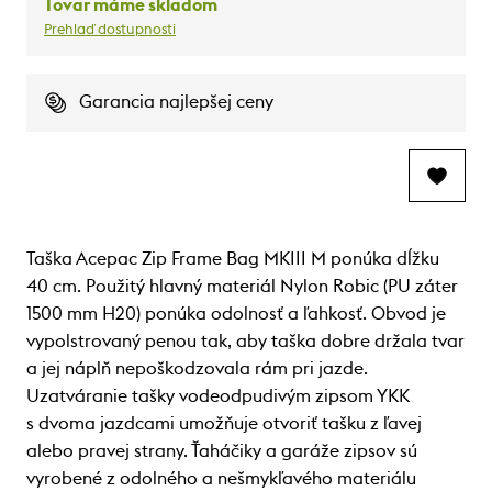
Tovar máme skladom
Prehlaď dostupnosti
Garancia najlepšej ceny
Taška Acepac Zip Frame Bag MKIII M ponúka dĺžku
40 cm. Použitý hlavný materiál Nylon Robic (PU záter
1500 mm H20) ponúka odolnosť a ľahkosť. Obvod je
vypolstrovaný penou tak, aby taška dobre držala tvar
a jej náplň nepoškodzovala rám pri jazde.
Uzatváranie tašky vodeodpudivým zipsom YKK
s dvoma jazdcami umožňuje otvoriť tašku z ľavej
alebo pravej strany. Ťaháčiky a garáže zipsov sú
vyrobené z odolného a nešmykľavého materiálu