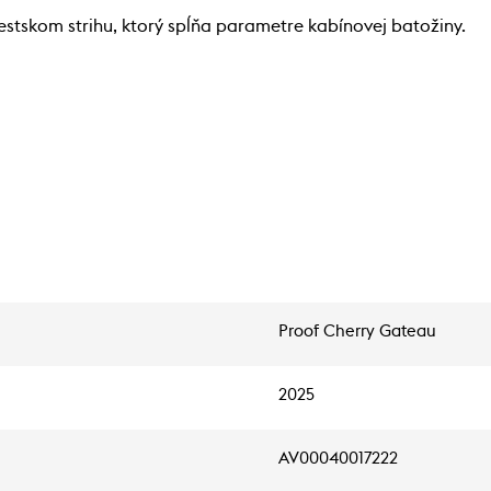
mestskom strihu, ktorý spĺňa parametre kabínovej batožiny.
Proof Cherry Gateau
2025
AV00040017222