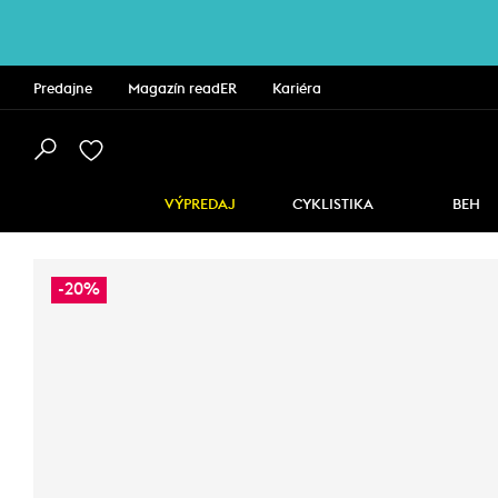
Predajne
Magazín readER
Kariéra
VÝPREDAJ
CYKLISTIKA
BEH
-20%