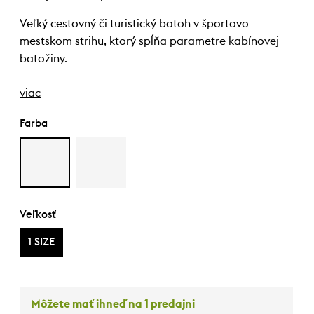
Veľký cestovný či turistický batoh v športovo
mestskom strihu, ktorý spĺňa parametre kabínovej
batožiny.
viac
Farba
Veľkosť
1 SIZE
Môžete mať ihneď na 1 predajni