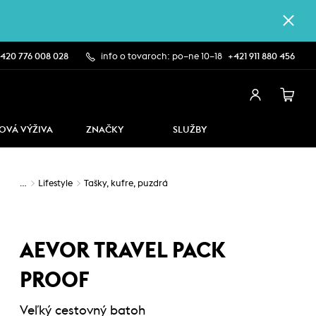
420 776 008 028
info o tovaroch: po–ne 10–18
+421 911 880 456
OVÁ VÝŽIVA
ZNAČKY
SLUŽBY
…
Lifestyle
Tašky, kufre, puzdrá
AEVOR TRAVEL PACK
PROOF
Veľký cestovný batoh